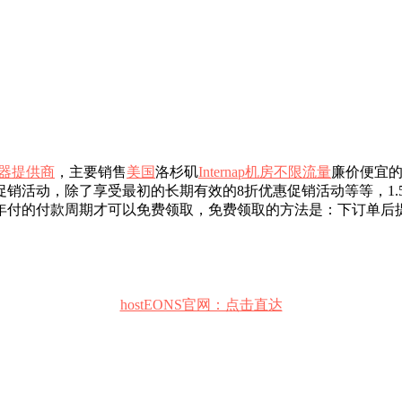
器提供商
，主要销售
美国
洛杉矶
Internap机房
不限流量
廉价便宜
促销活动，除了享受最初的长期有效的8折优惠促销活动等等，1.
年付、2年付、3年付的付款周期才可以免费领取，免费领取的方法是：下订单后提
hostEONS官网：点击直达