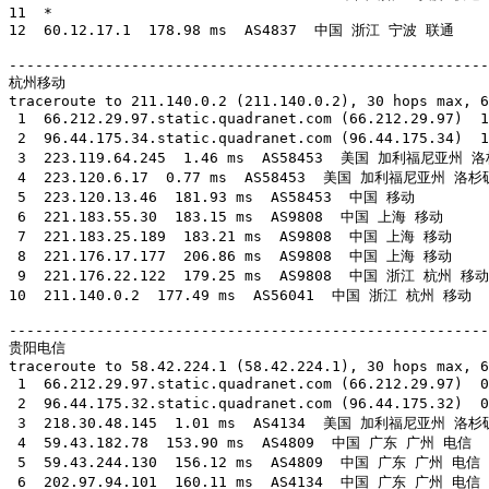
11  *

12  60.12.17.1  178.98 ms  AS4837  中国 浙江 宁波 联通

-------------------------------------------------------
杭州移动

traceroute to 211.140.0.2 (211.140.0.2), 30 hops max, 6
 1  66.212.29.97.static.quadranet.com (66.212.29.97
 2  96.44.175.34.static.quadranet.com (96.44.175.34
 3  223.119.64.245  1.46 ms  AS58453  美国 加利福尼亚州 
 4  223.120.6.17  0.77 ms  AS58453  美国 加利福尼亚州 洛杉
 5  223.120.13.46  181.93 ms  AS58453  中国 移动

 6  221.183.55.30  183.15 ms  AS9808  中国 上海 移动

 7  221.183.25.189  183.21 ms  AS9808  中国 上海 移动

 8  221.176.17.177  206.86 ms  AS9808  中国 上海 移动

 9  221.176.22.122  179.25 ms  AS9808  中国 浙江 杭州 移动

10  211.140.0.2  177.49 ms  AS56041  中国 浙江 杭州 移动

-------------------------------------------------------
贵阳电信

traceroute to 58.42.224.1 (58.42.224.1), 30 hops max, 6
 1  66.212.29.97.static.quadranet.com (66.212.29.97
 2  96.44.175.32.static.quadranet.com (96.44.175.32
 3  218.30.48.145  1.01 ms  AS4134  美国 加利福尼亚州 洛杉矶 
 4  59.43.182.78  153.90 ms  AS4809  中国 广东 广州 电信

 5  59.43.244.130  156.12 ms  AS4809  中国 广东 广州 电信

 6  202.97.94.101  160.11 ms  AS4134  中国 广东 广州 电信
