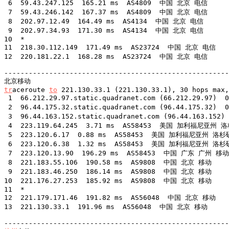
 6  59.43.247.125  165.21 ms  AS4809  中国 北京 电信

 7  59.43.246.142  167.37 ms  AS4809  中国 北京 电信

 8  202.97.12.49  164.49 ms  AS4134  中国 北京 电信

 9  202.97.34.93  171.30 ms  AS4134  中国 北京 电信

10  *

11  218.30.112.149  171.49 ms  AS23724  中国 北京 电信

12  220.181.22.1  168.28 ms  AS23724  中国 北京 电信

-------------------------------------------------------
tr
aceroute 
to
 221.130.33.1 (221.130.33.1), 30 hops max,
 1  66.212.29.97.static.quadranet.com (66.212.29.97
 2  96.44.175.32.static.quadranet.com (96.44.175.32
 3  96.44.163.152.static.quadranet.com (96.44.163.1
 4  223.119.64.245  3.71 ms  AS58453  美国 加利福尼亚州 
 5  223.120.6.17  0.88 ms  AS58453  美国 加利福尼亚州 洛杉
 6  223.120.6.38  1.32 ms  AS58453  美国 加利福尼亚州 洛杉
 7  223.120.13.90  196.29 ms  AS58453  中国 广东 广州 移动

 8  221.183.55.106  190.58 ms  AS9808  中国 北京 移动

 9  221.183.46.250  186.14 ms  AS9808  中国 北京 移动

10  221.176.27.253  185.92 ms  AS9808  中国 北京 移动

11  *

12  221.179.171.46  191.82 ms  AS56048  中国 北京 移动

13  221.130.33.1  191.96 ms  AS56048  中国 北京 移动
