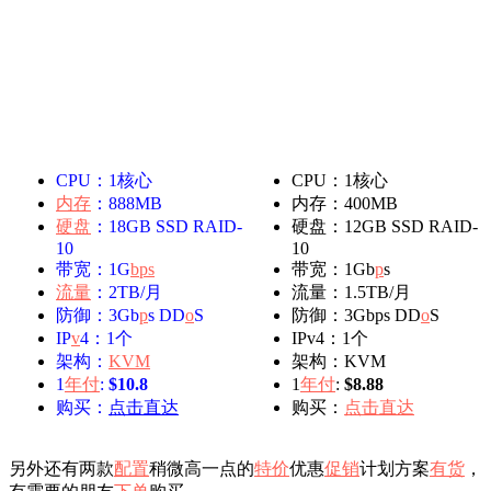
CPU：1核心
CPU：1核心
内存
：888MB
内存：400MB
硬盘
：18GB SSD RAID-
硬盘：12GB SSD RAID-
10
10
带宽：1G
b
ps
带宽：1Gb
p
s
流量
：2TB/月
流量：1.5TB/月
防御：3Gb
p
s DD
o
S
防御：3Gbps DD
o
S
IP
v
4：1个
IPv4：1个
架构：
KVM
架构：KVM
1
年付
:
$10.8
1
年付
:
$8.88
购买：
点击直达
购买：
点击直达
另外还有两款
配置
稍微高一点的
特价
优惠
促销
计划方案
有货
，