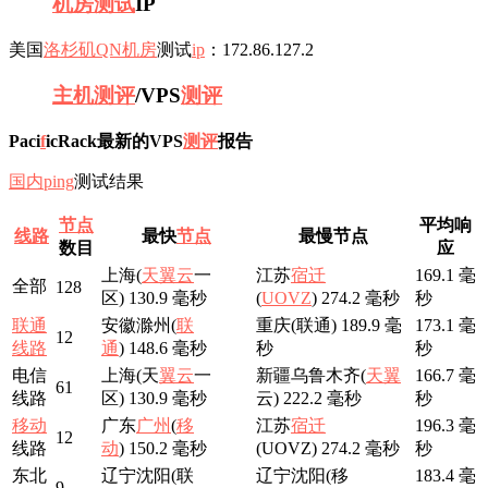
机房
测试
IP
美国
洛杉矶QN机房
测试
ip
：172.86.127.2
主机测评
/VPS
测评
Paci
f
icRack最新的VPS
测评
报告
国内
ping
测试结果
节点
平均响
线路
最快
节点
最慢节点
数目
应
上海(
天翼云
一
江苏
宿迁
169.1 毫
全部
128
区) 130.9 毫秒
(
UOVZ
) 274.2 毫秒
秒
联通
安徽滁州(
联
重庆(联通) 189.9 毫
173.1 毫
12
线路
通
) 148.6 毫秒
秒
秒
电信
上海(天
翼云
一
新疆乌鲁木齐(
天翼
166.7 毫
61
线路
区) 130.9 毫秒
云) 222.2 毫秒
秒
移动
广东
广州
(
移
江苏
宿迁
196.3 毫
12
线路
动
) 150.2 毫秒
(UOVZ) 274.2 毫秒
秒
东北
辽宁沈阳(联
辽宁沈阳(移
183.4 毫
9