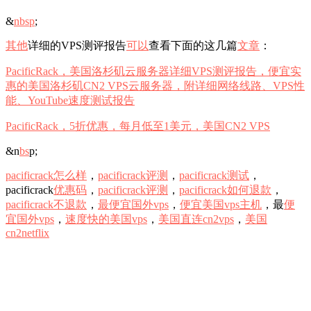
&
nb
sp
;
其他
详细的VPS测评报告
可以
查看下面的这几篇
文章
：
PacificRack，美国洛杉矶云服务器详细VPS测评报告，便宜实
惠的美国洛杉矶CN2 VPS云服务器，附详细网络线路、VPS性
能、YouTube速度测试报告
PacificRack，5折优惠，每月低至1美元，美国CN2 VPS
&n
bs
p;
pacificrack怎么样
，
pacificrack评测
，
pacificrack测试
，
pacificrack
优惠码
，
pacificrack评测
，
pacificrack如何退款
，
pacificrack不退款
，
最便宜国外vps
，
便宜美国vps主机
，最
便
宜国外vps
，
速度快的美国vps
，
美国直连cn2vps
，
美国
cn2netflix