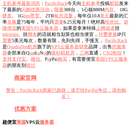
主机参考
最新消息
：
PacificRack
今天向
主机参考
投稿
邮箱
发来
了最新的
闪购
优惠
活动
，
限量
388台， 1心核888M
内存
、 18G
硬盘
、 1G
b
ps
带宽
、 2TB
每月
流量
，每年仅10.8
美元
最新的汇
率
兑换
是75每年，平均只
需要
6.25元每月！绝对高
性价比
、
超
级
便宜
的
美国VPS
云服务器
，如果是拿来特殊
上网
或者
挂
telegram
、挂
脚本
的话就相当划算也相当便宜，
付费
更换
IP只
需要
5美元每次，数量有限，先到先得，手慢无，
PacificRack
是
QuadraNet机房
旗下的
VPS
云服务器销售
品牌，出售
的服务
器
全部来自Q
ua
d
r
a
N
e
t
的
洛杉矶
机房
，
三网
直通，
CN2
电信
！
支持
支付宝
、
微信
、P
a
yPa
l
购买
，有需要便宜
美国VPS
云服务
器
的朋友别
错过
商家
官网
警告：PacificRack商家已跑路，请尽快PayPal争议，请勿购
买！
优惠
方案
超便宜
美国
VPS云
服务器