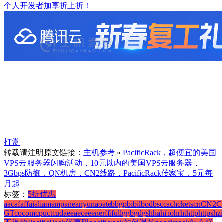
个人开发者加享折上折！
打赏
转载请注明原文链接：
主机参考
»
PacificRack，超便宜的美国
VPS云服务器闪购活动，10元以内的美国VPS云服务器，
3Gbps防御，QN机房，CN2线路，PacificRack传家宝，5元每
月起
标签：
5折优惠
a
ac
af
aff
ai
ali
am
amp
ane
anyun
ao
ate
b
bgp
bi
bil
bod
bs
c
ca
ch
ckets
cn
CN2
C
GT
co
com
cpu
ct
cu
da
e
ea
ec
ee
en
er
f
fi
full
g
gb
gd
gs
h
ha
hi
ho
hr
ht
http
https
hz