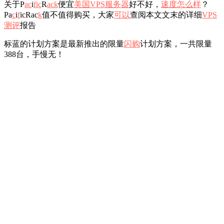
关于P
ac
i
fi
c
R
ac
k
便宜
美国
VPS服务器
好不好，
速度
怎么样
？
Pa
c
i
f
icRac
k
值不值得购买，大家
可以
查阅本文文末的详细
VPS
测评
报告
标蓝的计划方案是最新推出的限量
闪购
计划方案，一共限量
388台，手慢无！