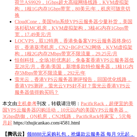
荷兰AS9929，1Gbps超大高端网络线路，KVM虚拟架
构，1核1G内存1Gbps带宽，80美元/年，机房可随意切
换
CloudCone，美国Win系统VPS云服务器少量补货，美国
洛杉矶MC机房，KVM虚拟架构，3核4G内存1Gbps带
宽，17.49美元/月
LOCVPS，双12特惠，香港免备案VPS云服务器终身65
折，香港葵湾机房，CN2+BGP/CN2网络，KVM虚拟架
构，1核2G内存2Mbps带宽不限流量，29.25元/月
恒创科技，全场3折优惠起，免备案香港VPS云服务器低
至28元/月，香港/美国，新增多款特价服务器，1核1G内
存5Mbps带宽不限流量，292元/年
萤光云，香港VPS云服务器测评报告，回国优化线路，
香港VPS测评，萤光云VPS好不好？萤光云香港VPS云
服务器值得购买吗？
本文由
主机参考
刊发，转载请注明：
PacificRack，超便宜的美
国VPS云服务器闪购活动，10元以内的美国VPS云服务器，
3Gbps防御，QN机房，CN2线路，PacificRack传家宝，5元每
月起
https://zhujicankao.com/4581.html
【腾讯云】
领8888元采购礼包，抢爆款云服务器 每月 9元起，