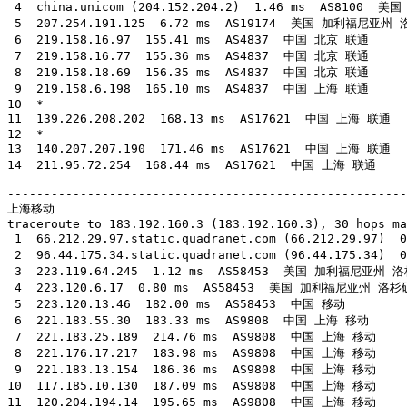
 4  china.unicom (204.152.204.2)  1.46 ms  AS8100  
 5  207.254.191.125  6.72 ms  AS19174  美国 加利福尼亚州 洛
 6  219.158.16.97  155.41 ms  AS4837  中国 北京 联通

 7  219.158.16.77  155.36 ms  AS4837  中国 北京 联通

 8  219.158.18.69  156.35 ms  AS4837  中国 北京 联通

 9  219.158.6.198  165.10 ms  AS4837  中国 上海 联通

10  *

11  139.226.208.202  168.13 ms  AS17621  中国 上海 联通

12  *

13  140.207.207.190  171.46 ms  AS17621  中国 上海 联通

14  211.95.72.254  168.44 ms  AS17621  中国 上海 联通

-------------------------------------------------------
上海移动

traceroute to 183.192.160.3 (183.192.160.3), 30 hops ma
 1  66.212.29.97.static.quadranet.com (66.212.29.97
 2  96.44.175.34.static.quadranet.com (96.44.175.34
 3  223.119.64.245  1.12 ms  AS58453  美国 加利福尼亚州 
 4  223.120.6.17  0.80 ms  AS58453  美国 加利福尼亚州 洛杉
 5  223.120.13.46  182.00 ms  AS58453  中国 移动

 6  221.183.55.30  183.33 ms  AS9808  中国 上海 移动

 7  221.183.25.189  214.76 ms  AS9808  中国 上海 移动

 8  221.176.17.217  183.98 ms  AS9808  中国 上海 移动

 9  221.183.13.154  186.36 ms  AS9808  中国 上海 移动

10  117.185.10.130  187.09 ms  AS9808  中国 上海 移动

11  120.204.194.14  195.65 ms  AS9808  中国 上海 移动
