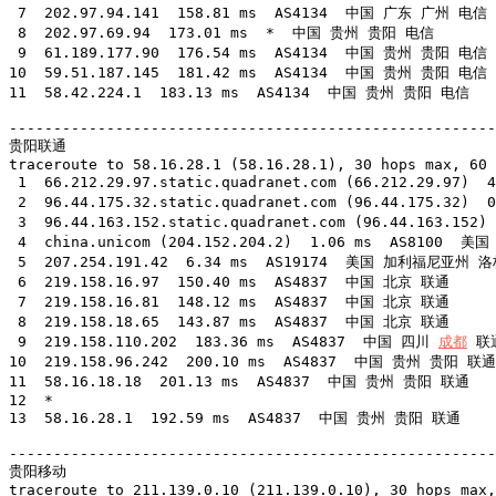
 7  202.97.94.141  158.81 ms  AS4134  中国 广东 广州 电信

 8  202.97.69.94  173.01 ms  *  中国 贵州 贵阳 电信

 9  61.189.177.90  176.54 ms  AS4134  中国 贵州 贵阳 电信

10  59.51.187.145  181.42 ms  AS4134  中国 贵州 贵阳 电信

11  58.42.224.1  183.13 ms  AS4134  中国 贵州 贵阳 电信

-------------------------------------------------------
贵阳联通

traceroute to 58.16.28.1 (58.16.28.1), 30 hops max, 60 
 1  66.212.29.97.static.quadranet.com (66.212.29.97
 2  96.44.175.32.static.quadranet.com (96.44.175.32
 3  96.44.163.152.static.quadranet.com (96.44.163.1
 4  china.unicom (204.152.204.2)  1.06 ms  AS8100  
 5  207.254.191.42  6.34 ms  AS19174  美国 加利福尼亚州 洛杉
 6  219.158.16.97  150.40 ms  AS4837  中国 北京 联通

 7  219.158.16.81  148.12 ms  AS4837  中国 北京 联通

 8  219.158.18.65  143.87 ms  AS4837  中国 北京 联通

 9  219.158.110.202  183.36 ms  AS4837  中国 四川 
成都
 联通
10  219.158.96.242  200.10 ms  AS4837  中国 贵州 贵阳 联通

11  58.16.18.18  201.13 ms  AS4837  中国 贵州 贵阳 联通

12  *

13  58.16.28.1  192.59 ms  AS4837  中国 贵州 贵阳 联通

-------------------------------------------------------
贵阳移动

traceroute to 211.139.0.10 (211.139.0.10), 30 hops max,