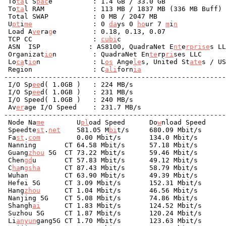
 To
ta
l S
pac
e          : 1.4 GB / 33.0 GB 

 To
ta
l RAM            : 113 MB / 1837 MB (336 MB Buff)

 Total SWAP           : 0 MB / 2047 MB

 U
pt
i
me
               : 0 
da
ys 0 
ho
ur 7 
m
i
n
 Load A
ve
ra
g
e         : 0.18, 0.13, 0.07

 TCP CC               : 
cu
bi
c

 ASN  ISP            : AS8100, QuadraNet E
nt
e
rp
ri
se
s LL
 Organizat
io
n         : QuadraNet En
te
rp
ri
ses LLC

 Lo
ca
t
io
n             : L
os
 Ange
le
s, United St
ate
s / US

 Region               : C
ali
forn
ia
-------------------------------------------------------
 I/O Sp
ee
d( 1.0GB )   : 224 MB/s

 I/O Sp
ee
d( 1.0GB )   : 231 MB/s

 I/O Speed( 1.0GB )   : 240 MB/s

 Av
er
age I/O Speed    : 231.7 MB/s

-------------------------------------------------------
 Node Na
me
        U
pl
oad Speed      Do
w
nload Speed     
 Speedte
st
.
net
    581.05 M
bi
t/s     680.09 Mbit/s      
 Fa
st
.
com
         0.00 Mbit/s       134.0 Mbit/s       
 Nanning       CT 64.58 Mbit/s      57.18 Mbit/s       
 Guang
zh
ou
 5G  CT 73.22 Mbit/s      59.46 Mbit/s       
 Chen
gd
u       CT 57.83 Mbit/s      49.12 Mbit/s       
 C
ha
n
gs
ha
      CT 87.43 Mbit/s      58.79 Mbit/s       
 Wuhan         CT 63.90 Mbit/s      49.39 Mbit/s       
 Hefei 5G      CT 3.09 Mbit/s       152.31 Mbit/s      
 Hang
zh
ou
      CT 1.04 Mbit/s       46.56 Mbit/s       
 Nanjing 5G    CT 5.08 Mbit/s       74.86 Mbit/s       
 Shangh
ai
      CT 1.83 Mbit/s       124.52 Mbit/s      
 Suzhou 5G     CT 1.87 Mbit/s       120.24 Mbit/s      
 Li
anyun
gang5G CT 1.70 Mbit/s       123.63 Mbit/s      