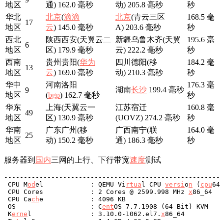
地区
通) 162.0 毫秒
动) 205.8 毫秒
秒
华北
北京
(
滴滴
北京
(青云三区
168.5 毫
17
地区
云
) 145.0 毫秒
A) 203.6 毫秒
秒
西北
陕西西安(天翼云二
新疆乌鲁木齐(天翼
195.6 毫
6
地区
区) 179.9 毫秒
云) 222.2 毫秒
秒
西南
贵州贵阳(
华为
四川德阳(移
184.2 毫
13
地区
云
) 169.0 毫秒
动) 210.3 毫秒
秒
华中
河南洛阳
176.3 毫
湖南
长沙
199.4 毫秒
9
地区
(
bgp
) 162.7 毫秒
秒
华东
上海(天翼云一
江苏宿迁
160.8 毫
49
地区
区) 130.9 毫秒
(UOVZ) 274.2 毫秒
秒
华南
广东广州(移
广西南宁(联
164.0 毫
25
地区
动) 150.2 毫秒
通) 186.3 毫秒
秒
服务器到
国内
三网的上行、下行带宽
速度
测试
-------------------------------------------------------
 CPU M
od
el            : QEMU Vi
rt
ua
l CPU 
ve
r
si
o
n
 (
cpu
64
 CPU Cores            : 2 Cores @ 2599.998 MHz 
x
86_64

 CPU Ca
ch
e            : 4096 KB 

 OS                   : C
en
t
OS 7.7.1908 (64 Bit) KVM

 K
er
ne
l               : 3.10.0-1062.el7.
x
86_64
