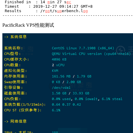
 Finished in  : 14 
m
in 27 s
ec
 Timest    : 2019-12-27 09:14:27 GMT+8

 Results      : /r
oo
t/s
up
erbench.l
og
-------------------------------------------------------
PacificRack VPS性能测试