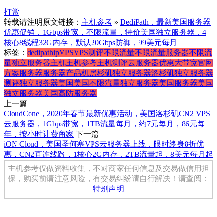
打赏
转载请注明原文链接：
主机参考
»
DediPath，最新美国服务器
优惠促销，1Gbps带宽，不限流量，特价美国独立服务器，4
核心8线程32G内存，默认20Gbps防御，99美元每月
标签：
dedipath
ip
VPS
VPS测评
不限流量
不限流量服务器
不限流
量独立服务器
主机
主机参考
主机测评
云服务器
优惠
大带宽
官网
方案
服务器
服务器产品
机房
杉矶独立服务器
洛杉矶独立服务器
测评
独立服务器
美国
美国不限流量独立服务器
美国服务器
美国
独立服务器
美国高防服务器
上一篇
CloudCone，2020年春节最新优惠活动，美国洛杉矶CN2 VPS
云服务器，1Gbps带宽，1TB流量每月，约7元每月，86元每
年，按小时计费商家
下一篇
iON Cloud，美国圣何塞VPS云服务器上线，限时终身8折优
惠，CN2直连线路，1核心2G内存，2TB流量起，8美元每月起
主机参考仅做资料收集，不对商家任何信息及交易做信用担
保，购买前请注意风险，有交易纠纷请自行解决！请查阅：
特别声明