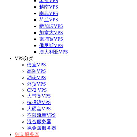
老挝VPS
越南VPS
南非VPS
荷兰VPS
新加坡VPS
加拿大VPS
柬埔寨VPS
俄罗斯VPS
澳大利亚VPS
VPS分类
便宜VPS
高防VPS
动态VPS
外贸VPS
CN2 VPS
大带宽VPS
抗投诉VPS
大硬盘VPS
不限流量VPS
混合服务器
裸金属服务器
独立服务器