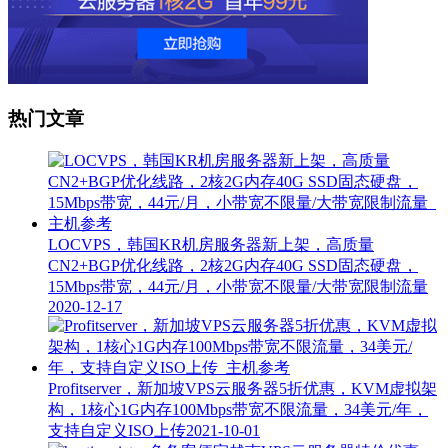
热门文章
LOCVPS，韩国KR机房服务器新上架，高质量
CN2+BGP优化线路，2核2G内存40G SSD固态硬盘，
15Mbps带宽，44元/月，小带宽不限量/大带宽限制流量
2020-12-17
Profitserver，新加坡VPS云服务器5折优惠，KVM虚拟架
构，1核心1G内存100Mbps带宽不限流量，34美元/年，
支持自定义ISO上传
2021-10-01