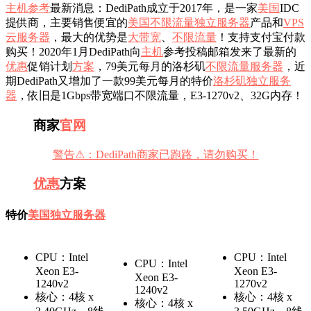
主机参考
最新消息：DediPath成立于2017年，是一家
美国
IDC
提供商，主要销售便宜的
美国不限流量独立服务器
产品和
VPS
云服务器
，最大的优势是
大带宽
、
不限流量
！支持支付宝付款
购买！2020年1月DediPath向
主机
参考投稿邮箱发来了最新的
优惠
促销计划
方案
，79美元每月的洛杉矶
不限流量服务器
，近
期DediPath又增加了一款99美元每月的特价
洛杉矶独立服务
器
，依旧是1Gbps带宽端口不限流量，E3-1270v2、32G内存！
商家
官网
警告⚠：DediPath商家已跑路，请勿购买！
优惠
方案
特价
美国独立服务器
CPU：Intel
CPU：Intel
CPU：Intel
Xeon E3-
Xeon E3-
Xeon E3-
1240v2
1270v2
1240v2
核心：4核 x
核心：4核 x
核心：4核 x