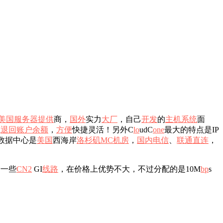
美国
服务器
提供
商，
国外
实力
大厂
，自己
开发
的
主机
系统
面
且
退回
账户余额
，
方便
快捷灵活！另外C
l
o
udC
o
n
e
最大的特点是IP
数据中心是
美国
西海岸
洛杉矶MC机房
，
国内
电信
、
联通
直连
，
着一些
CN2
GI
线路
，在价格上优势不大，不过分配的是10M
b
p
s