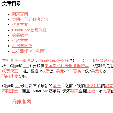
文章目录
商家官网
官网打不开解决办法
优惠方案
CloudCone使用教程
购买教程
付款方式
机房测试IP
主机测评/VPS测评
主机参考
最新消息
：
CloudCone怎么样
？C
l
o
udC
o
n
e
服务器
好不
板，C
l
o
udC
o
n
e
主要销售
美国
洛杉矶
云服务器
产品
，优势特点
收费
便宜
，增加普通IP
收费
是1
美元
/个，
更换
IP仅2
美元
每次，1
访问速度
友好。
C
l
o
udC
o
n
e
最近发布了最新的
消息
，之前上线的
CN2 GIA
的
独
不限流量
，而且C
l
o
udC
o
n
e
还承诺7天不
满意
全额
退款
，有
需要
商家
官网