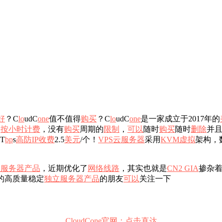
好
？C
l
o
udC
o
n
e
值不值得
购买
？C
l
o
udC
o
n
e
是一家成立于2017年的
是
按小时计费
，没有
购买
周期的
限制
，
可以
随时
购买
随时
删除
并
T
b
p
s
高防IP
收费
2.5
美元
/个！
VPS
云服务器
采用
KVM
虚拟
架构，
立服务器
产品
，近期优化了
网络
线路
，其实也就是
CN2 GIA
掺杂
的高质量稳定
独立服务器
产品
的朋友
可以
关注一下
CloudCone官网：点击直达