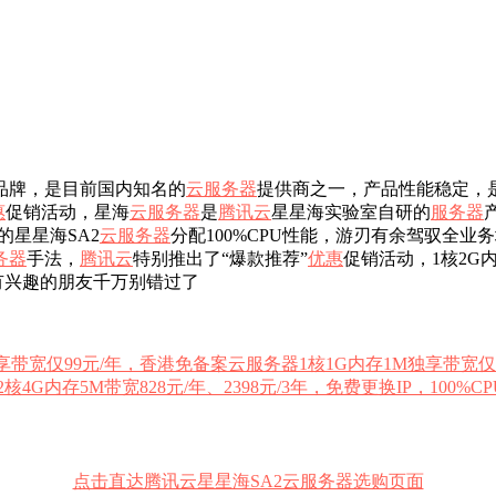
品牌，是目前国内知名的
云服务器
提供商之一，产品性能稳定，是
惠
促销活动，星海
云服务器
是
腾讯云
星星海实验室自研的
服务器
的星星海SA2
云服务器
分配100%CPU性能，游刃有余驾驭全业
务器
手法，
腾讯云
特别推出了“爆款推荐”
优惠
促销活动，1核2G
有兴趣的朋友千万别错过了
享带宽仅99元/年，香港免备案云服务器1核1G内存1M独享带宽仅2
4G内存5M带宽828元/年、2398元/3年，免费更换IP，100
点击直达腾讯云星星海SA2云服务器选购页面