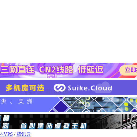
内VPS
/
腾讯云