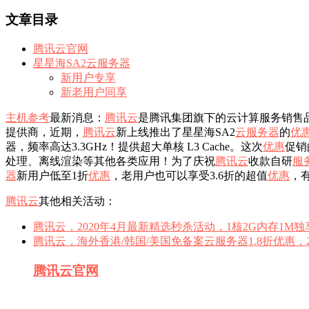
文章目录
腾讯云官网
星星海SA2云服务器
新用户专享
新老用户同享
主机参考
最新消息：
腾讯云
是腾讯集团旗下的云计算服务销售
提供商，近期，
腾讯云
新上线推出了星星海SA2
云服务器
的
优
器，频率高达3.3GHz！提供超大单核 L3 Cache。这次
优惠
促销
处理、离线渲染等其他各类应用！为了庆祝
腾讯云
收款自研
服
器
新用户低至1折
优惠
，老用户也可以享受3.6折的超值
优惠
，
腾讯云
其他相关活动：
腾讯云，2020年4月最新精选秒杀活动，1核2G内存1M独
腾讯云，海外香港/韩国/美国免备案云服务器1.8折优惠，2核
腾讯云
官网