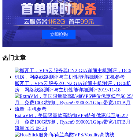
热门文章
搬瓦工，VPS云服务器CN2 GIA详细主机测评，DC6机
房，网络线路测评与主机性能详细测评
2019-11-18
ExtraVM，美国限量款高防御VPS特价优惠低至$6.25/
月，免费100G防御，Ryzen9 9900X/1Gbps带宽/10TB月
流量
2025-09-24