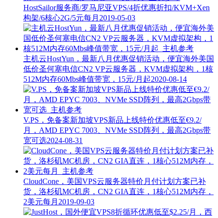
HostSailor服务商/罗马尼亚VPS/4折优惠折扣/KVM+Xen
构架/6核心2G/5元每月
2019-05-03
主机云HostYun，最新八月优惠促销活动，便宜海外美国
低价圣何塞电信CN2 VP云服务器，KVM虚拟架构，1核
512M内存60Mbs峰值带宽，15元/月起
2020-08-14
V.PS，免备案新加坡VPS新品上线特价优惠低至€9.2/
月，AMD EPYC 7003、NVMe SSD阵列，最高2Gbps带
宽可选
2024-08-31
CloudCone，美国VPS云服务器特价月付计划方案已补
货，洛杉矶MC机房，CN2 GIA直连，1核心512M内存，
2美元每月
2019-09-03