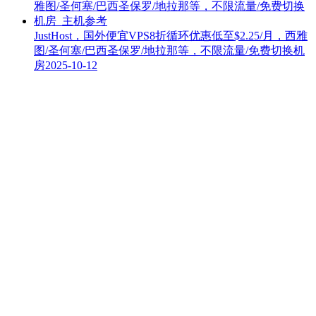
JustHost，国外便宜VPS8折循环优惠低至$2.25/月，西雅
图/圣何塞/巴西圣保罗/地拉那等，不限流量/免费切换机
房
2025-10-12