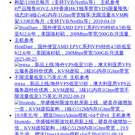
#产品预售#OVZ.APP香港HKT独享带宽VDS限量预售/
动态IP/4核心4G内存/1Gbps带宽独享/无限流量/KVM构
架/1198元每月（支持TVB/Netflix等）
2019-04-19
HostDare，国外便宜AMD EPYC系列VPS特价4.5折低至
$12.6/年，美国洛杉矶，200Mbps带宽/500GB/月流量
2025-08-25
regxa，新品上线/海外VPS低至55折，澳大利亚悉VPS云
服务器特价优惠，KVM虚拟，1核1G内存1Gbps带宽不
限流量低至3.75美元/月
2022-08-19
Hostodo，华盛顿州斯波坎机房新上线，硬盘存储增加一
倍，KVM虚拟架构，1核心512M内存1Gbps带宽，19.9
美元/年，赠送DirectAdmin授权+64个IPv6
2021-08-18