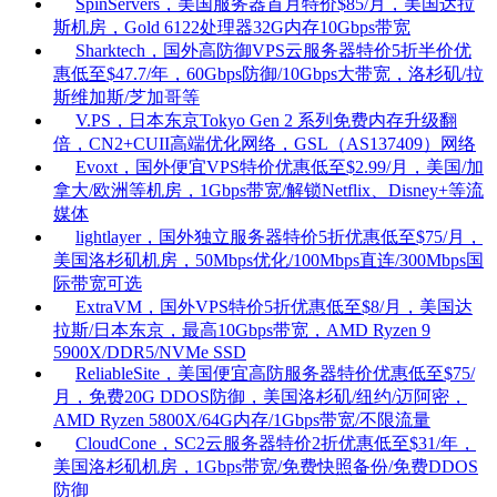
SpinServers，美国服务器首月特价$85/月，美国达拉
斯机房，Gold 6122处理器32G内存10Gbps带宽
Sharktech，国外高防御VPS云服务器特价5折半价优
惠低至$47.7/年，60Gbps防御/10Gbps大带宽，洛杉矶/拉
斯维加斯/芝加哥等
V.PS，日本东京Tokyo Gen 2 系列免费内存升级翻
倍，CN2+CUII高端优化网络，GSL（AS137409）网络
Evoxt，国外便宜VPS特价优惠低至$2.99/月，美国/加
拿大/欧洲等机房，1Gbps带宽/解锁Netflix、Disney+等流
媒体
lightlayer，国外独立服务器特价5折优惠低至$75/月，
美国洛杉矶机房，50Mbps优化/100Mbps直连/300Mbps国
际带宽可选
ExtraVM，国外VPS特价5折优惠低至$8/月，美国达
拉斯/日本东京，最高10Gbps带宽，AMD Ryzen 9
5900X/DDR5/NVMe SSD
ReliableSite，美国便宜高防服务器特价优惠低至$75/
月，免费20G DDOS防御，美国洛杉矶/纽约/迈阿密，
AMD Ryzen 5800X/64G内存/1Gbps带宽/不限流量
CloudCone，SC2云服务器特价2折优惠低至$31/年，
美国洛杉矶机房，1Gbps带宽/免费快照备份/免费DDOS
防御