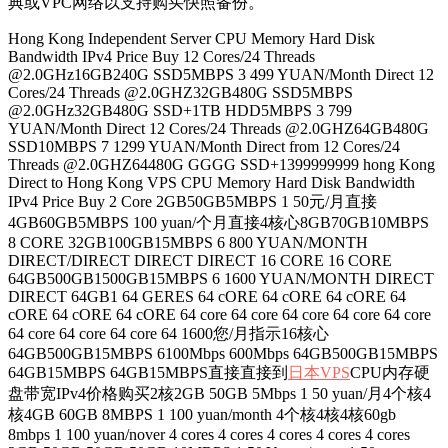
典或VPC网络以支持购买快照备份。
Hong Kong Independent Server CPU Memory Hard Disk
Bandwidth IPv4 Price Buy 12 Cores/24 Threads
@2.0GHz16GB240G SSD5MBPS 3 499 YUAN/Month Direct 12
Cores/24 Threads @2.0GHZ32GB480G SSD5MBPS
@2.0GHz32GB480G SSD+1TB HDD5MBPS 3 799
YUAN/Month Direct 12 Cores/24 Threads @2.0GHZ64GB480G
SSD10MBPS 7 1299 YUAN/Month Direct from 12 Cores/24
Threads @2.0GHZ64480G GGGG SSD+1399999999 hong Kong
Direct to Hong Kong VPS CPU Memory Hard Disk Bandwidth
IPv4 Price Buy 2 Core 2GB50GB5MBPS 1 50元/月直接
4GB60GB5MBPS 100 yuan/个月直接4核心8GB70GB10MBPS
8 CORE 32GB100GB15MBPS 6 800 YUAN/MONTH
DIRECT/DIRECT DIRECT DIRECT 16 CORE 16 CORE
64GB500GB1500GB15MBPS 6 1600 YUAN/MONTH DIRECT
DIRECT 64GB1 64 GERES 64 cORE 64 cORE 64 cORE 64
cORE 64 cORE 64 cORE 64 core 64 core 64 core 64 core 64 core
64 core 64 core 64 core 64 1600您/月指示16核心
64GB500GB15MBPS 6100Mbps 600Mbps 64GB500GB15MBPS
64GB15MBPS 64GB15MBPS直接直接到
日本VPS
CPU内存硬
盘带宽IPv4价格购买2核2GB 50GB 5Mbps 1 50 yuan/月4个核4
核4GB 60GB 8MBPS 1 100 yuan/month 4个核4核4核60gb
8mbps 1 100 yuan/nover 4 cores 4 cores 4 cores 4 cores 4 cores