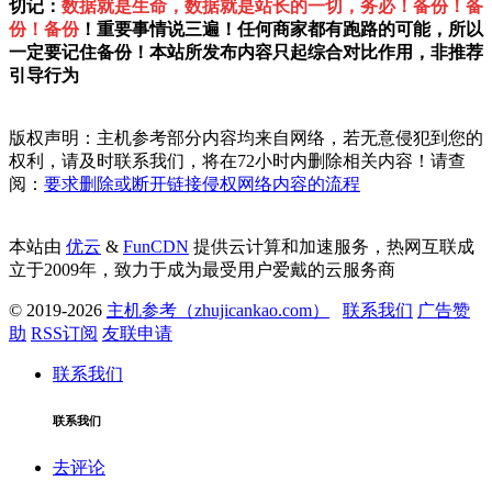
切记：
数据就是生命，数据就是站长的一切，务必！备份！备
份！备份
！重要事情说三遍！任何商家都有跑路的可能，所以
一定要记住备份！本站所发布内容只起综合对比作用，非推荐
引导行为
版权声明：主机参考部分内容均来自网络，若无意侵犯到您的
权利，请及时联系我们，将在72小时内删除相关内容！请查
阅：
要求删除或断开链接侵权网络内容的流程
本站由
优云
&
FunCDN
提供云计算和加速服务，热网互联成
立于2009年，致力于成为最受用户爱戴的云服务商
© 2019-2026
主机参考（zhujicankao.com）
联系我们
广告赞
助
RSS订阅
友联申请
联系我们
联系我们
去评论