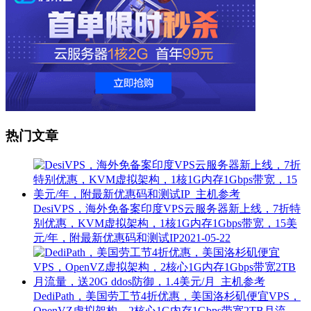
热门文章
DesiVPS，海外免备案印度VPS云服务器新上线，7折特
别优惠，KVM虚拟架构，1核1G内存1Gbps带宽，15美
元/年，附最新优惠码和测试IP
2021-05-22
DediPath，美国劳工节4折优惠，美国洛杉矶便宜VPS，
OpenVZ虚拟架构，2核心1G内存1Gbps带宽2TB月流