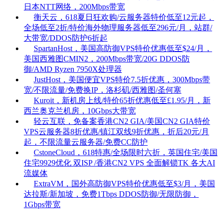
日本NTT网络，200Mbps带宽
衡天云，618夏日狂欢购/云服务器特价低至12元起，
全场低至2折/特价海外物理服务器低至296元/月，站群/
大带宽/DDOS防护6折起
SpartanHost，美国高防御VPS特价优惠低至$24/月，
美国西雅图CMIN2，200Mbps带宽/20G DDOS防
御/AMD Ryzen 7950X处理器
JustHost，美国便宜VPS特价7.5折优惠，300Mbps带
宽/不限流量/免费换IP，洛杉矶/西雅图/圣何塞
Kuroit，新机房上线/特价65折优惠低至£1.95/月，新
西兰奥克兰机房，10Gbps大带宽
轻云互联，免备案香港CN2 GIA/美国CN2 GIA特价
VPS云服务器8折优惠/镇江双线9折优惠，折后20元/月
起，不限流量云服务器/免费CC防护
CstoneCloud，618特惠/全场限时六折，英国住宅/美国
住宅9929优化 双ISP /香港CN2 VPS 全面解锁TK 各大AI
流媒体
ExtraVM，国外高防御VPS特价优惠低至$3/月，美国
达拉斯/新加坡，免费1Tbps DDOS防御/无限防御，
1Gbps带宽