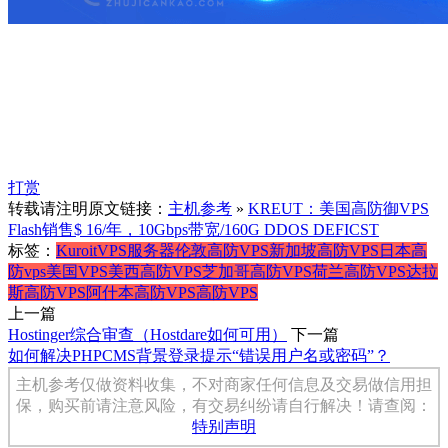
打赏
转载请注明原文链接：
主机参考
»
KREUT：美国高防御VPS
Flash销售$ 16/年，10Gbps带宽/160G DDOS DEFICST
标签：
Kuroit
VPS服务器
伦敦高防VPS
新加坡高防VPS
日本高
防vps
美国VPS
美西高防VPS
芝加哥高防VPS
荷兰高防VPS
达拉
斯高防VPS
阿什本高防VPS
高防VPS
上一篇
Hostinger综合审查（Hostdare如何可用）
下一篇
如何解决PHPCMS背景登录提示“错误用户名或密码”？
主机参考仅做资料收集，不对商家任何信息及交易做信用担
保，购买前请注意风险，有交易纠纷请自行解决！请查阅：
特别声明