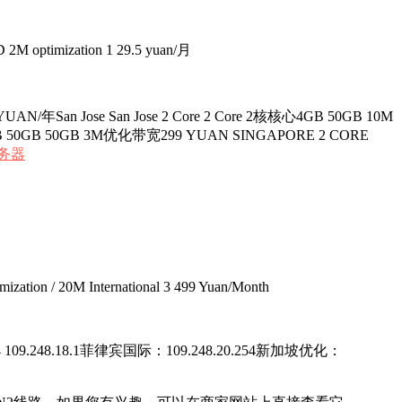
 2M optimization 1 29.5 yuan/月
an Jose San Jose 2 Core 2 Core 2核核心4GB 50GB 10M
50GB 50GB 3M优化带宽299 YUAN SINGAPORE 2 CORE
务器
ion / 20M International 3 499 Yuan/Month
01.254.254 109.248.18.1菲律宾国际：109.248.20.254新加坡优化：