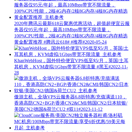
2020年腾讯云最新618云聚惠优惠活动，超值超便宜云服
务器仅95元/年起，最高10Mbps带宽不限流量，
100%CPU性能，2核4G内存/2核8G内存/4核8G内存精选
黄金配置推荐
#腾讯云618# #推荐#
2020-05-24
KhanWebHost，国外特价便宜VPS低至$5/月，英国/土耳
其机房，KVM虚拟/1Gbps带宽不限流量
#黑五#
2022-11-
28
傲游主机，全场VPS云服务器6.8折特惠/充值满送110，
香港高防CN2+BGP/香港CN2&CMI/韩国CN2/日本软银/
美国CN2/德国&荷兰CU2
#双11#
2023-11-12