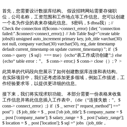
首先，您需要设计数据库结构。 假设招聘网站需要存储职
位，公司名称，工资范围和工作地点等工作信息。您可以创建
一个名为作业的表来存储此信息。 $密码，$ dbna我）; //
Check the connection if($conn->connect_error) {die( "connection
failed:".$connect>connect_error);} // Job Table $sql="create table
jobs(6) unsigned auto_increment primary key, job_title varchar(30)
not null, company varchar(30) varchar(50), reg_date timestamp
default current_timestamp on update current_timestamp) "; if（$
conn-> query（$ sql）=== true）{echo“表工作成功创建”;} else
{echo“ table error：”。 $ conn-> error;} $ conn-> close（）;？ >
此简单的代码段向您展示了如何创建数据库连接和表结构。
在实际项目中，我们还考虑添加更多领域，例如工作描述，工
作经验要求等，以提供更详细的信息。
接下来，我们将实现求职功能。 本部分需要一份表格来收集
工作信息并将此信息插入工作表中。{die（“连接失败：”。$
conn-> connect_error）;} if（$ _ server [“ request_method”] ==“
post”）{$ job_title = $ _ post ['ob job_title']; $ company_name = $
_ post ['company_name']; $ salary_range = $ _ post ['salary_range'];
$ location = $ _ post ['location']; $ sql =“ jobs（job_title，