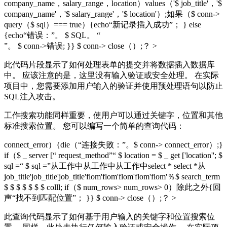
company_name，salary_range，location）values（'$ job_title'，'$
company_name'，'$ salary_range'，'$ location'）;如果（$ conn->
query（$ sql）=== true）{echo“新记录插入成功”； } else
{echo“错误：”。 $ SQL。 “
”。 $ conn->错误; }} $ conn-> close（）;？ >
此代码片段显示了如何处理表单的提交并将数据插入数据库
中。 应该注意的是，这里没有输入验证或安全处理。 在实际
项目中，您需要添加用户输入的验证并使用预处理语句以防止
SQL注入攻击。
工作搜索功能同样重要，使用户可以通过关键字，位置和其他
标准搜索位置。 您可以编写一个简单的查询代码：
connect_error）{die（“连接失败：”。$ conn-> connect_error）;}
if（$ _ server [“ request_method”“ $ location = $ _ get ['location''; $
sql =“ $ sql =”从工作中从工作中从工作中select * select *从
job_title'job_title'job_title'flom'flom'flom'flom'flom'％$ search_term
$ $ $ $ $ $ $ colll; if（$ num_rows> num_rows> 0）除此之外{回
声“找不到匹配位置”； }} $ conn-> close（）;？ >
此查询代码显示了如何基于用户输入的关键字和位置搜索位