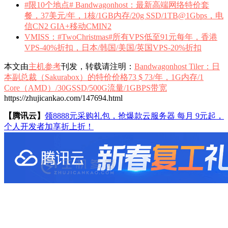
#限10个地点# Bandwagonhost：最新高端网络特价套
餐，37美元/年，1核/1GB内存/20g SSD/1TB@1Gbps，电
信CN2 GIA+移动CMIN2
VMISS：#TwoChristmas#所有VPS低至91元每年，香港
VPS-40%折扣，日本/韩国/美国/英国VPS-20%折扣
本文由
主机参考
刊发，转载请注明：
Bandwagonhost Tiler：日
本副总裁（Sakurabox）的特价价格73 $ 73/年，1G内存/1
Core（AMD）/30GSSD/500G流量/1GBPS带宽
https://zhujicankao.com/147694.html
【腾讯云】
领8888元采购礼包，抢爆款云服务器 每月 9元起，
个人开发者加享折上折！