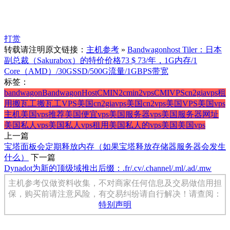
打赏
转载请注明原文链接：
主机参考
»
Bandwagonhost Tiler：日本
副总裁（Sakurabox）的特价价格73 $ 73/年，1G内存/1
Core（AMD）/30GSSD/500G流量/1GBPS带宽
标签：
bandwagon
BandwagonHost
CMIN2
cmin2vps
CMIVPS
cn2gia
vps租
用
搬瓦工
搬瓦工VPS
美国cn2giavps
美国cn2vps
美国VPS
美国vps
主机
美国vps推荐
美国便宜vps
美国服务器vps
美国服务器网址
美国私人vps
美国私人vps租用
美国私人的vps
美国美国vps
上一篇
宝塔面板会定期释放内存（如果宝塔释放存储器服务器会发生
什么）
下一篇
Dynadot为新的顶级域推出后缀：.fr/.cv/.channel/.ml/.ad/.mw
主机参考仅做资料收集，不对商家任何信息及交易做信用担
保，购买前请注意风险，有交易纠纷请自行解决！请查阅：
特别声明