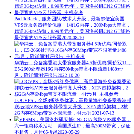
PacificRack，服务团队/技术大升级，最新超便宜美国
VPS云服务器特价优惠，1核1G内存，200Mbps大带宽，
赠送3Gbps防御，8.99美元/年，美国洛杉矶CN2 GT线路
最便宜的VPS云服务器
2020-08-10
华纳云，免备案香港大带宽服务器4.5折优惠/同价双11，
E5-2660处理器16G内存50Mbps带宽不限流量1488元/
月，附详细测评报告
2022-10-20
LOCVPS，全场8折终身优惠，高质量海外免备案香港邦
联/云地VPS云服务器带宽大升级，XEN虚拟架构，2核
2G内存6Mbps带宽不限流量，44元/月
2021-07-13
VPSMS，美国洛杉矶安畅CN2 GIA 线路VPS服务器，
六一钜惠秒杀活动，美国原生IP，最高300M带宽，保证
不超售，月付65折起
2020-05-29