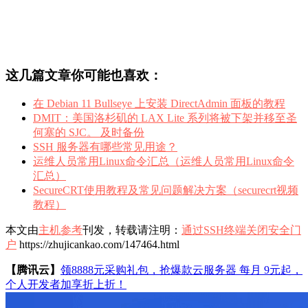
这几篇文章你可能也喜欢：
在 Debian 11 Bullseye 上安装 DirectAdmin 面板的教程
DMIT：美国洛杉矶的 LAX Lite 系列将被下架并移至圣
何塞的 SJC。 及时备份
SSH 服务器有哪些常见用途？
运维人员常用Linux命令汇总（运维人员常用Linux命令
汇总）
SecureCRT使用教程及常见问题解决方案（securecrt视频
教程）
本文由
主机参考
刊发，转载请注明：
通过SSH终端关闭安全门
户
https://zhujicankao.com/147464.html
【腾讯云】
领8888元采购礼包，抢爆款云服务器 每月 9元起，
个人开发者加享折上折！