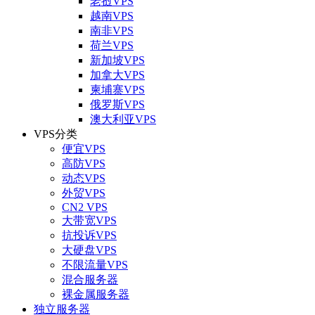
老挝VPS
越南VPS
南非VPS
荷兰VPS
新加坡VPS
加拿大VPS
柬埔寨VPS
俄罗斯VPS
澳大利亚VPS
VPS分类
便宜VPS
高防VPS
动态VPS
外贸VPS
CN2 VPS
大带宽VPS
抗投诉VPS
大硬盘VPS
不限流量VPS
混合服务器
裸金属服务器
独立服务器