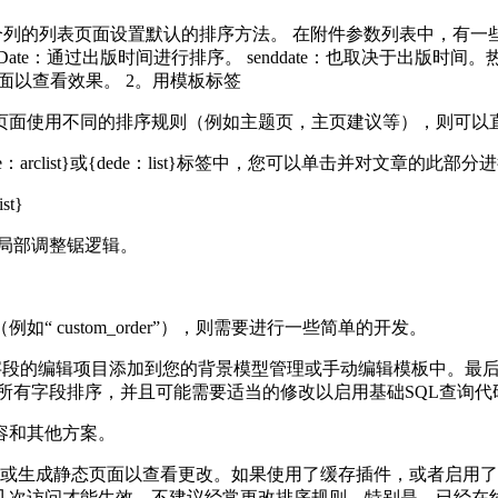
中每个列的列表页面设置默认的排序方法。 在附件参数列表中，有
bDate：通过出版时间进行排序。 senddate：也取决于出版时
面以查看效果。 2。用模板标签
页面使用不同的排序规则（例如主题页，主页建议等），则可以
：arclist}或{dede：list}标签中，您可以单击并对文章的此部
ist}
局部调整锯逻辑。
custom_order”），则需要进行一些简单的开发。
字段的编辑项目添加到您的背景模型管理或手动编辑模板中。最后，将呼叫文章
持所有字段排序，并且可能需要适当的修改以启用基础SQL查询代
容和其他方案。
列或生成静态页面以查看更改。如果使用了缓存插件，或者启用
几次访问才能生效。不建议经常更改排序规则。特别是，已经在线