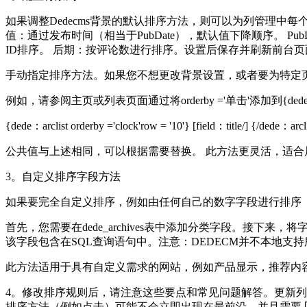
如果调整Dedecms背景的默认排序方法，则可以为列管理
值：通过发布时间（相当于PubDate），默认值下降顺序。 Pu
ID排序。 后期：按评论数进行排序。设置后保存并刷新前台页
手动指定排序方法。如果您不想更改背景设置，或者要为特定
例如，请参阅主页或列表页面通过将orderby ='单击'添加到{dede
{dede：arclist orderby ='clock'row = '10'} [field：title/] {/dede：arcl
公共值与上述相同，可以根据需要替换。 此方法更灵活，适合
3。自定义排序字段方法
如果要完全自定义排序，例如由任何自己的数字字段进行排序（例如“ 
首先，您需要在dede_archives表中添加分类字段。接下来，将
该字段包含在SQL查询语句中。注意：DEDECM并不本地支
此方法适用于具有自定义需求的网站，例如产品显示，推荐内
4。修改排序规则后，请注意这些要点和常见问题解答。更新
排序方法（例如点击）可能不会立即出现在最前沿，并且需要