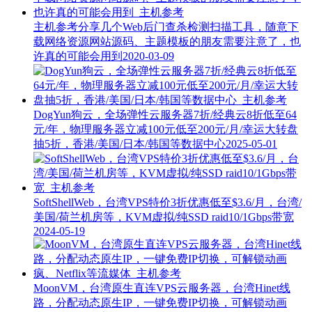
主机参考分享几个Web后门查杀检测扫描工具，随意下
载网络资源网站源码、主题模板的朋友需要注意了，也
许真的可能会用到
2020-03-09
DogYun狗云，全场弹性云服务器7折/经典云8折低至64
元/年，物理服务器立减100元低至200元/月/幸运大转盘
抽5折，香港/美国/日本/韩国等数据中心
2025-05-01
SoftShellWeb，台湾VPS特价3折优惠低至$3.6/月，台湾/
美国/荷兰机房等，KVM虚拟/纯SSD raid10/1Gbps带宽
2024-05-19
MoonVM，台湾原生直连VPS云服务器，台湾Hinet线
路，分配动态原生IP，一键免费IP切换，可解锁动画