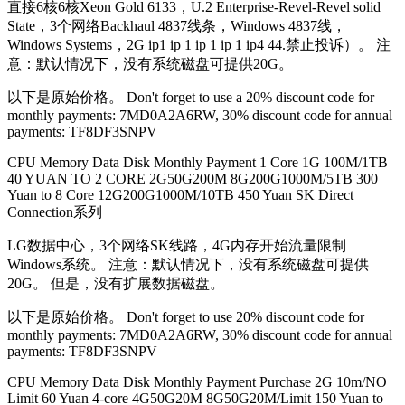
直接6核6核Xeon Gold 6133，U.2 Enterprise-Revel-Revel solid
State，3个网络Backhaul 4837线条，Windows 4837线，
Windows Systems，2G ip1 ip 1 ip 1 ip 1 ip4 44.禁止投诉）。 注
意：默认情况下，没有系统磁盘可提供20G。
以下是原始价格。 Don't forget to use a 20% discount code for
monthly payments: 7MD0A2A6RW, 30% discount code for annual
payments: TF8DF3SNPV
CPU Memory Data Disk Monthly Payment 1 Core 1G 100M/1TB
40 YUAN TO 2 CORE 2G50G200M 8G200G1000M/5TB 300
Yuan to 8 Core 12G200G1000M/10TB 450 Yuan SK Direct
Connection系列
LG数据中心，3个网络SK线路，4G内存开始流量限制
Windows系统。 注意：默认情况下，没有系统磁盘可提供
20G。 但是，没有扩展数据磁盘。
以下是原始价格。 Don't forget to use 20% discount code for
monthly payments: 7MD0A2A6RW, 30% discount code for annual
payments: TF8DF3SNPV
CPU Memory Data Disk Monthly Payment Purchase 2G 10m/NO
Limit 60 Yuan 4-core 4G50G20M 8G50G20M/Limit 150 Yuan to