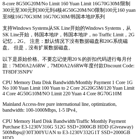
8-core 8G50G20M/No Limit 160 Yuan Limit 16G70G30M/限制
300元至300元到300元到4核4G50G20M/NO限制100元160 yuan
至8核16G70G30M 16G70G30M/韩​​国本地IP系列
支持Windows Systems从SK Line开始的Windows Systems，从
SK Line开始，韩国本地IP，韩国本地IP，no Traffic Limit，2G
记忆，2G。 注意：默认情况下没有数据磁盘和20G系统磁
盘。 但是，没有扩展数据磁盘。
以下是原始价格。不要忘记使用20％的折扣代码进行每月付
款：7MD0A2A6RW，7MD0A2A6RW年度付款Discount Code:
TF8DF3SNPV
CPU Memory Data Disk Bandwidth/Monthly Payment 1 Core 1G
No 100 Yuan Limit 100 Yuan to 2 Core 2G20G5M/120 Yuan Limit
4 Core 4G50G10M/NO Limit 220 Yuan 4 Core 8G70G10M
Mainland Access-free pure international line, optimization,
bandwidth: 100-1000Mbps, 1-5 IPv4。
CPU Memory Hard Disk Bandwidth/Traffic Monthly Payment
Purchase E3-1230V316G 512G SSD+2000GB HDD (Giveaway)
500Mbps@30T300YUAN to E3-1230V332G1T SSD+2000GB
HDD