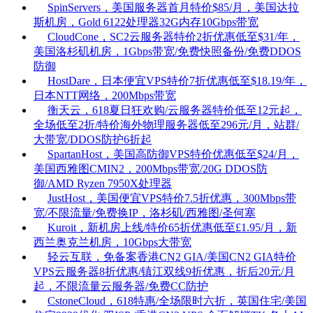
SpinServers，美国服务器首月特价$85/月，美国达拉
斯机房，Gold 6122处理器32G内存10Gbps带宽
CloudCone，SC2云服务器特价2折优惠低至$31/年，
美国洛杉矶机房，1Gbps带宽/免费快照备份/免费DDOS
防御
HostDare，日本便宜VPS特价7折优惠低至$18.19/年，
日本NTT网络，200Mbps带宽
衡天云，618夏日狂欢购/云服务器特价低至12元起，
全场低至2折/特价海外物理服务器低至296元/月，站群/
大带宽/DDOS防护6折起
SpartanHost，美国高防御VPS特价优惠低至$24/月，
美国西雅图CMIN2，200Mbps带宽/20G DDOS防
御/AMD Ryzen 7950X处理器
JustHost，美国便宜VPS特价7.5折优惠，300Mbps带
宽/不限流量/免费换IP，洛杉矶/西雅图/圣何塞
Kuroit，新机房上线/特价65折优惠低至£1.95/月，新
西兰奥克兰机房，10Gbps大带宽
轻云互联，免备案香港CN2 GIA/美国CN2 GIA特价
VPS云服务器8折优惠/镇江双线9折优惠，折后20元/月
起，不限流量云服务器/免费CC防护
CstoneCloud，618特惠/全场限时六折，英国住宅/美国