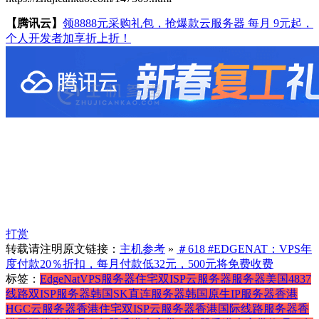
【腾讯云】
领8888元采购礼包，抢爆款云服务器 每月 9元起，
个人开发者加享折上折！
打赏
转载请注明原文链接：
主机参考
»
＃618 #EDGENAT：VPS年
度付款20％折扣，每月付款低32元，500元将免费收费
标签：
EdgeNat
VPS服务器
住宅双ISP云服务器
服务器
美国4837
线路双ISP服务器
韩国SK直连服务器
韩国原生IP服务器
香港
HGC云服务器
香港住宅双ISP云服务器
香港国际线路服务器
香