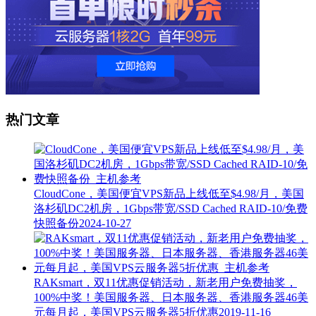
热门文章
CloudCone，美国便宜VPS新品上线低至$4.98/月，美国
洛杉矶DC2机房，1Gbps带宽/SSD Cached RAID-10/免费
快照备份
2024-10-27
RAKsmart，双11优惠促销活动，新老用户免费抽奖，
100%中奖！美国服务器、日本服务器、香港服务器46美
元每月起，美国VPS云服务器5折优惠
2019-11-16