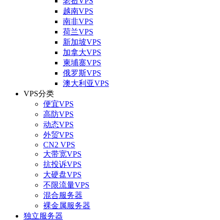
老挝VPS
越南VPS
南非VPS
荷兰VPS
新加坡VPS
加拿大VPS
柬埔寨VPS
俄罗斯VPS
澳大利亚VPS
VPS分类
便宜VPS
高防VPS
动态VPS
外贸VPS
CN2 VPS
大带宽VPS
抗投诉VPS
大硬盘VPS
不限流量VPS
混合服务器
裸金属服务器
独立服务器