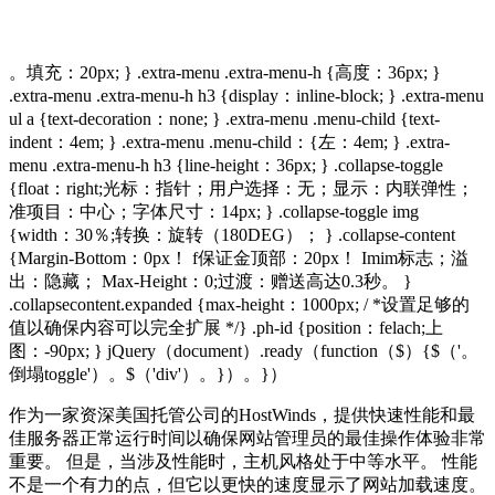
。填充：20px; } .extra-menu .extra-menu-h {高度：36px; }
.extra-menu .extra-menu-h h3 {display：inline-block; } .extra-menu
ul a {text-decoration：none; } .extra-menu .menu-child {text-
indent：4em; } .extra-menu .menu-child：{左：4em; } .extra-
menu .extra-menu-h h3 {line-height：36px; } .collapse-toggle
{float：right;光标：指针；用户选择：无；显示：内联弹性；
准项目：中心；字体尺寸：14px; } .collapse-toggle img
{width：30％;转换：旋转（180DEG）； } .collapse-content
{Margin-Bottom：0px！ f保证金顶部：20px！ Imim标志；溢
出：隐藏； Max-Height：0;过渡：赠送高达0.3秒。 }
.collapsecontent.expanded {max-height：1000px; / *设置足够的
值以确保内容可以完全扩展 */} .ph-id {position：felach;上
图：-90px; } jQuery（document）.ready（function（$）{$（'。
倒塌toggle'）。$（'div'）。}）。}）
作为一家资深美国托管公司的HostWinds，提供快速性能和最
佳服务器正常运行时间以确保网站管理员的最佳操作体验非常
重要。 但是，当涉及性能时，主机风格处于中等水平。 性能
不是一个有力的点，但它以更快的速度显示了网站加载速度。