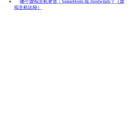
哪个虚拟主机更贵：SugarHosts 或 Hostwinds？（虚
拟主机比较）