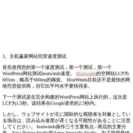
3。主机赢家网站托管速度测试
首先使用您的第一个速度测试，第一个测试，第一个
WordPress网站测试hostwinds速度。
Hostwinds
的空网站LCP为
665ms，略高于600ms的阈值。 HostWinds目前还不是最快的网
络托管提供商，但它比平均水平要快得多。
下一个测试是在完全构建的WordPress网站上执行的，这次是
LCP为1.5秒。该结果在Google请求的2.5秒内。
しかし、ウェブサイトが主に国际的な视聴者を対象としてい
る场合は、読み込み速度が遅くなる可能性があることに注意
してください。 hostwinds操作三个主要焦点 - 商店的主要分
支，Xiya Picture Studio和Amus Specialty Studio。为了获得最佳