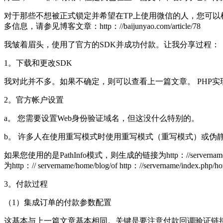
对于那些不想被正式锁定并希望在TP上使用微信的人，您可以
多信息，请参见博客文章：http：//baijunyao.com/article/78
我皱着眉头，使用了官方的SDK并成功付款。让我分享过程：
1。下载和更改SDK
我对此并不多。如果不确定，则可以查看上一篇文章。 PHP实现
2。官方帐户设置
a。 您需要设置Web身份验证域名，但这没什么特别的。
b。 许多人在使用重写模式时使用重写模式（重写模式）或伪静态模式。此时生成的链
如果您使用的是PathInfo模式，则生成的链接为http：//servern
为http：// servername/home/blog/of http：//servername/index.php/h
3。付款过程
（1）集成订单的付款参数配置
这基本与上一篇文章基本相同。关键是要注意付款回调验证链接。它直接将