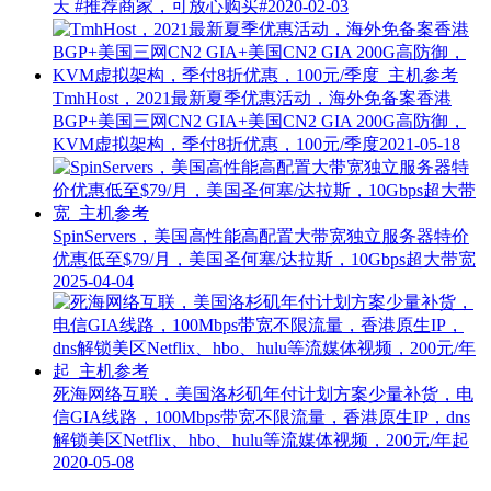
天
#推荐商家，可放心购买#
2020-02-03
TmhHost，2021最新夏季优惠活动，海外免备案香港
BGP+美国三网CN2 GIA+美国CN2 GIA 200G高防御，
KVM虚拟架构，季付8折优惠，100元/季度
2021-05-18
SpinServers，美国高性能高配置大带宽独立服务器特价
优惠低至$79/月，美国圣何塞/达拉斯，10Gbps超大带宽
2025-04-04
死海网络互联，美国洛杉矶年付计划方案少量补货，电
信GIA线路，100Mbps带宽不限流量，香港原生IP，dns
解锁美区Netflix、hbo、hulu等流媒体视频，200元/年起
2020-05-08