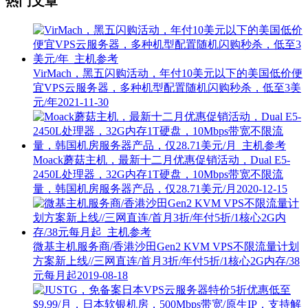
热门文章
VirMach，黑五闪购活动，年付10美元以下的美国低价便
宜VPS云服务器，多种机型配置随机闪购秒杀，低至3美
元/年
2021-11-30
Moack蘑菇主机，最新十二月优惠促销活动，Dual E5-
2450L处理器，32G内存1T硬盘，10Mbps带宽不限流
量，韩国机房服务器产品，仅28.71美元/月
2020-12-15
微基主机服务商/香港沙田Gen2 KVM VPS不限流量计划
方案新上线//三网直连/首月3折/年付5折/1核心2G内存/38
元每月起
2019-08-18