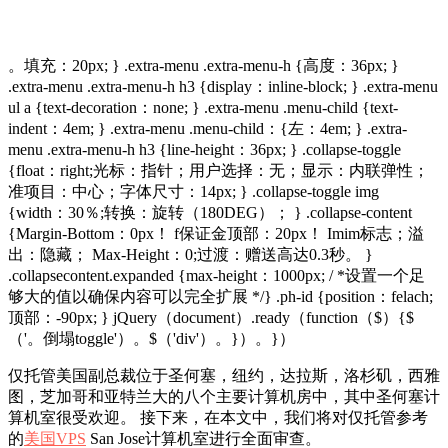
。填充：20px; } .extra-menu .extra-menu-h {高度：36px; }
.extra-menu .extra-menu-h h3 {display：inline-block; } .extra-menu
ul a {text-decoration：none; } .extra-menu .menu-child {text-
indent：4em; } .extra-menu .menu-child：{左：4em; } .extra-
menu .extra-menu-h h3 {line-height：36px; } .collapse-toggle
{float：right;光标：指针；用户选择：无；显示：内联弹性；
准项目：中心；字体尺寸：14px; } .collapse-toggle img
{width：30％;转换：旋转（180DEG）； } .collapse-content
{Margin-Bottom：0px！ f保证金顶部：20px！ Imim标志；溢
出：隐藏； Max-Height：0;过渡：赠送高达0.3秒。 }
.collapsecontent.expanded {max-height：1000px; / *设置一个足
够大的值以确保内容可以完全扩展 */} .ph-id {position：felach;
顶部：-90px; } jQuery（document）.ready（function（$）{$
（'。倒塌toggle'）。$（'div'）。}）。}）
仅托管美国副总裁位于圣何塞，纽约，达拉斯，洛杉矶，西雅
图，芝加哥和亚特兰大的八个主要计算机房中，其中圣何塞计
算机室很受欢迎。 接下来，在本文中，我们将对仅托管参考
的
美国VPS
San Jose计算机室进行全面审查。