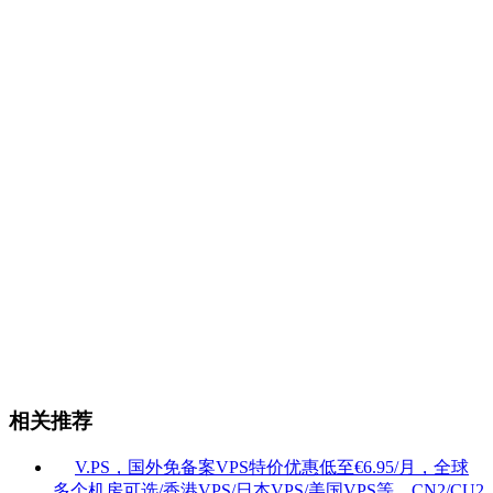
相关推荐
V.PS，国外免备案VPS特价优惠低至€6.95/月，全球
多个机房可选/香港VPS/日本VPS/美国VPS等，CN2/CU2