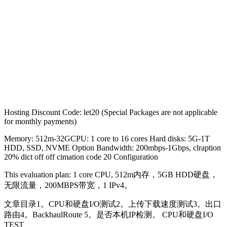
Hosting Discount Code: let20 (Special Packages are not applicable
for monthly payments)
Memory: 512m-32GCPU: 1 core to 16 cores Hard disks: 5G-1T
HDD, SSD, NVME Option Bandwidth: 200mbps-1Gbps, clraption
20% dict off off cimation code 20 Configuration
This evaluation plan: 1 core CPU, 512m内存，5GB HDD硬盘，
无限流量，200MBPS带宽，1 IPv4。
文章目录1。CPU和硬盘I/O测试2。上传下载速度测试3。出口
路由4。BackhaulRoute 5。是否本机IP检测。 CPU和硬盘I/O
TEST