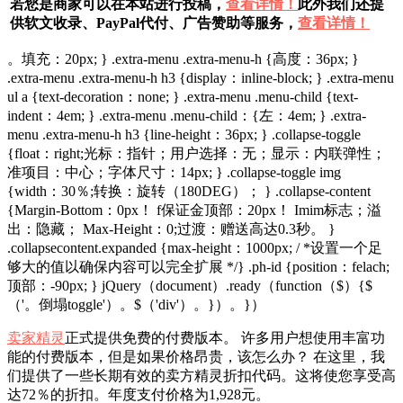
若您是商家可以在本站进行投稿，
查看详情！
此外我们还提
供软文收录、PayPal代付、广告赞助等服务，
查看详情！
。填充：20px; } .extra-menu .extra-menu-h {高度：36px; }
.extra-menu .extra-menu-h h3 {display：inline-block; } .extra-menu
ul a {text-decoration：none; } .extra-menu .menu-child {text-
indent：4em; } .extra-menu .menu-child：{左：4em; } .extra-
menu .extra-menu-h h3 {line-height：36px; } .collapse-toggle
{float：right;光标：指针；用户选择：无；显示：内联弹性；
准项目：中心；字体尺寸：14px; } .collapse-toggle img
{width：30％;转换：旋转（180DEG）； } .collapse-content
{Margin-Bottom：0px！ f保证金顶部：20px！ Imim标志；溢
出：隐藏； Max-Height：0;过渡：赠送高达0.3秒。 }
.collapsecontent.expanded {max-height：1000px; / *设置一个足
够大的值以确保内容可以完全扩展 */} .ph-id {position：felach;
顶部：-90px; } jQuery（document）.ready（function（$）{$
（'。倒塌toggle'）。$（'div'）。}）。}）
卖家精灵
正式提供免费的付费版本。 许多用户想使用丰富功
能的付费版本，但是如果价格昂贵，该怎么办？ 在这里，我
们提供了一些长期有效的卖方精灵折扣代码。这将使您享受高
达72％的折扣。年度支付价格为1,928元。