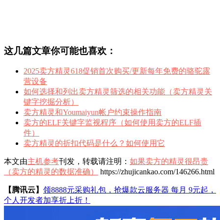
这几篇文章你可能也喜欢：
2025卖方精灵618促销首次购买/更新每年免费的骆驼露
营设备
如何选择和列出卖方精灵筛选的相关功能（卖方精灵关
键字挖掘分析）
卖方精灵和Youmaiyun帐户约束操作指南
卖方的ELF关键字监视程序（如何使用卖方的ELF插
件）
卖方精灵的折扣代码是什么？如何使用它
本文由
主机参考
刊发，转载请注明：
如果卖方的精灵很昂贵
（卖方的精灵的数据准确）
https://zhujicankao.com/146266.html
【腾讯云】
领8888元采购礼包，抢爆款云服务器 每月 9元起，
个人开发者加享折上折！