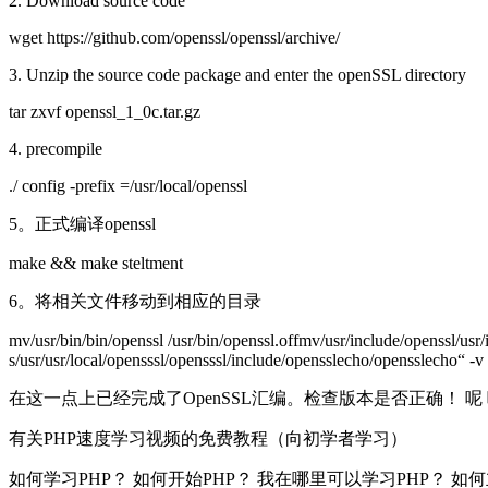
2. Download source code
wget https://github.com/openssl/openssl/archive/
3. Unzip the source code package and enter the openSSL directory
tar zxvf openssl_1_0c.tar.gz
4. precompile
./ config -prefix =/usr/local/openssl
5。正式编译openssl
make && make steltment
6。将相关文件移动到相应的目录
mv/usr/bin/bin/openssl /usr/bin/openssl.offmv/usr/include/openssl/usr/i
s/usr/usr/local/opensssl/opensssl/include/opensslecho/opensslecho“ -v
在这一点上已经完成了OpenSSL汇编。检查版本是否正确！ 呢
有关PHP速度学习视频的免费教程（向初学者学习）
如何学习PHP？ 如何开始PHP？ 我在哪里可以学习PHP？