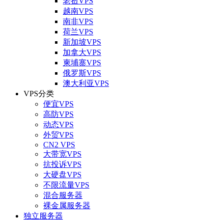
老挝VPS
越南VPS
南非VPS
荷兰VPS
新加坡VPS
加拿大VPS
柬埔寨VPS
俄罗斯VPS
澳大利亚VPS
VPS分类
便宜VPS
高防VPS
动态VPS
外贸VPS
CN2 VPS
大带宽VPS
抗投诉VPS
大硬盘VPS
不限流量VPS
混合服务器
裸金属服务器
独立服务器