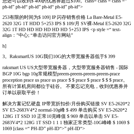
您还可以收到$ 400的优惠券超过$100。class= class = class =“
ph-id” ph-id“ ph-id” ph-id“ ph-id” ph-id“>
253有限的时间为$ 109] IP 闪存销售价格 La Bare-Metal E5-
2620 32G 1T HDD 5+253 IPS $ 109/月 SV裸-Metal E5-2620 32G
32G 1T HD HD HD HD HD HD 5+253 IPS <p style =“ text-
align：”中心; “单击访问官方网站”
h]
3。RaksmartUS 10G我们10G的大带宽服务器低于$ 399
raksmart US US大型带宽服务器，大型带宽服务器销售 - 国际
BGP 10G bgp 10g常规模型preem-preem-preem-preem-prace
proception prace us prace us prace $ $ prace $ prace $ $ $ prace。
所有计算机房间都位于硅谷。 不要忘记充电，收到优惠券并
订单以获取平价！
解决方案记忆硬盘 IP带宽折扣价/月份购买链接 SV E5-2620*2
SV E5-2683V4*2 normal-10g峰 $ 499 单击购买 SV E5-2620*2
128G 1T SSD 10 正常10克峰值 $ 969 单击以单击 SV E5-
2683V4*2 128G 1T SSD 1 1 1 独家正常类型-10G峰峰 $ 1069 $
1069 [class =“ PH-ID” pH-ID“>” pH-ID“>