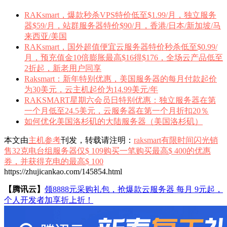
RAKsmart，爆款秒杀VPS特价低至$1.99/月，独立服务
器$59/月，站群服务器特价$90/月，香港/日本/新加坡/马
来西亚/美国
RAKsmart，国外超值便宜云服务器特价秒杀低至$0.99/
月，预充值金10倍膨胀最高$16得$176，全场云产品低至
2折起，新老用户同享
Raksmart：新年特别优惠，美国服务器的每月付款起价
为30美元，云主机起价为14.99美元/年
RAKSMART星期六会员日特别优惠：独立服务器在第
一个月低至24.5美元，云服务器在第一个月折扣20％
如何优化美国洛杉矶的大陆服务器（美国洛杉矶）
本文由
主机参考
刊发，转载请注明：
raksmart有限时间闪光销
售32克电台组服务器仅$ 109购买一笔购买最高$ 400的优惠
券，并获得充电的最高$ 100
https://zhujicankao.com/145854.html
【腾讯云】
领8888元采购礼包，抢爆款云服务器 每月 9元起，
个人开发者加享折上折！