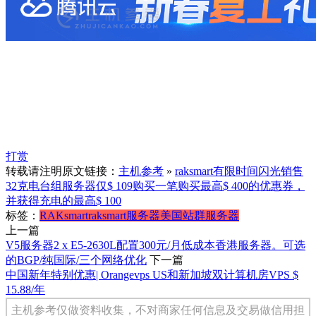
打赏
转载请注明原文链接：
主机参考
»
raksmart有限时间闪光销售
32克电台组服务器仅$ 109购买一笔购买最高$ 400的优惠券，
并获得充电的最高$ 100
标签：
RAKsmart
raksmart服务器
美国站群服务器
上一篇
V5服务器2 x E5-2630L配置300元/月低成本香港服务器。可选
的BGP/纯国际/三个网络优化
下一篇
中国新年特别优惠| Orangevps US和新加坡双计算机房VPS $
15.88/年
主机参考仅做资料收集，不对商家任何信息及交易做信用担