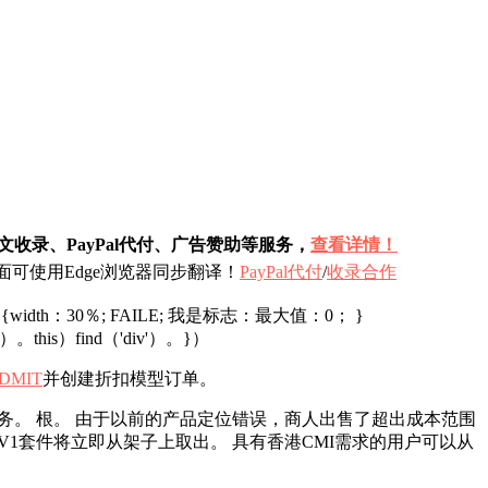
收录、PayPal代付、广告赞助等服务，
查看详情！
可使用Edge浏览器同步翻译！
PayPal代付
/
收录合作
toggle img {width：30％; FAILE; 我是标志：最大值：0； }
'div'）。this）find（'div'）。}）
DMIT
并创建折扣模型订单。
n为用户提供服务。 根。 由于以前的产品定位错误，商人出售了超出成本范围
 V1套件将立即从架子上取出。 具有香港CMI需求的用户可以从