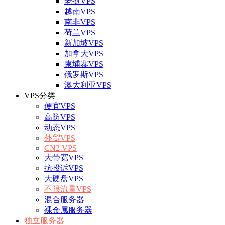
老挝VPS
越南VPS
南非VPS
荷兰VPS
新加坡VPS
加拿大VPS
柬埔寨VPS
俄罗斯VPS
澳大利亚VPS
VPS分类
便宜VPS
高防VPS
动态VPS
外贸VPS
CN2 VPS
大带宽VPS
抗投诉VPS
大硬盘VPS
不限流量VPS
混合服务器
裸金属服务器
独立服务器