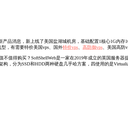
025年新产品消息，新上线了美国盐湖城机房，基础配置1核心1G内存10Gb
型，有需要特价美国vps、国外
特价vps
、
高防御vps
、美国高防v
ellWeb值不值得购买？SoftShellWeb是一家在2019年成立的
为SSD和HDD两种硬盘几乎哈方案，四使用的是Virtualizor控