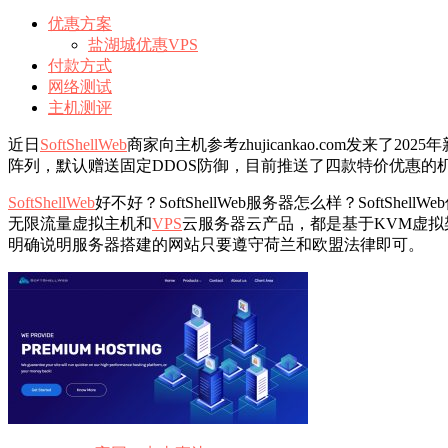
优惠方案
盐湖城优惠VPS
付款方式
网络测试
主机测评
近日
SoftShellWeb
商家向主机参考zhujicankao.com发来了2
阵列，默认赠送固定DDOS防御，目前推送了四款特价优惠的机
SoftShellWeb
好不好？SoftShellWeb服务器怎么样？SoftSh
无限流量虚拟主机和
VPS
云服务器云产品，都是基于KVM虚拟架构，分
明确说明服务器搭建的网站只要遵守荷兰和欧盟法律即可。