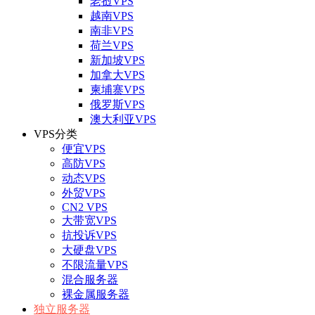
老挝VPS
越南VPS
南非VPS
荷兰VPS
新加坡VPS
加拿大VPS
柬埔寨VPS
俄罗斯VPS
澳大利亚VPS
VPS分类
便宜VPS
高防VPS
动态VPS
外贸VPS
CN2 VPS
大带宽VPS
抗投诉VPS
大硬盘VPS
不限流量VPS
混合服务器
裸金属服务器
独立服务器