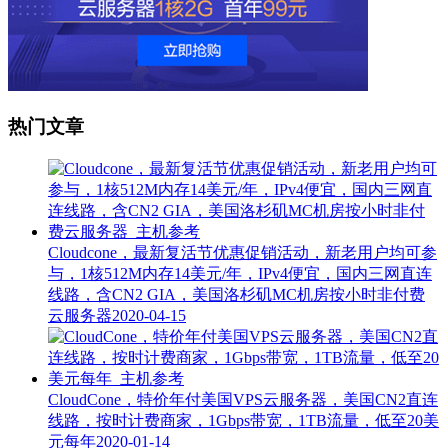
热门文章
Cloudcone，最新复活节优惠促销活动，新老用户均可参
与，1核512M内存14美元/年，IPv4便宜，国内三网直连
线路，含CN2 GIA，美国洛杉矶MC机房按小时非付费
云服务器
2020-04-15
CloudCone，特价年付美国VPS云服务器，美国CN2直连
线路，按时计费商家，1Gbps带宽，1TB流量，低至20美
元每年
2020-01-14