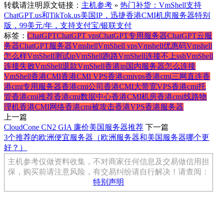
转载请注明原文链接：
主机参考
»
热门补货：VmShell支持
ChatGPT.us和TikTok.us美国IP，迅捷香港CMI机房服务器特别
版，99美元/年，支持支付宝/银联支付
标签：
ChatGPT
ChatGPT vps
ChatGPT专用服务器
ChatGPT云服
务器
ChatGPT服务器
Vmshell
VmShell vps
Vmshell优惠码
Vmshell
怎么样
VmShell测试ip
VmShell跑路
VmShell连接不上ssh
VmShell
连接失败
VmShell退款
VmShell香港ip
国内服务器
怎么连接
VmShell
香港CMI
香港CMI VPS
香港cmivps
香港cmi三网直连
香
港cmi专用服务器
香港cmi公司
香港CMI大带宽VPS
香港cmi托
管
香港cmi推荐
香港cmi数据中心
香港CMI机房
香港cmi线路物
理机
香港CMI网络
香港cmi被攻击
香港VPS
香港服务器
上一篇
CloudCone CN2 GIA 廉价美国服务器推荐
下一篇
3个推荐的欧洲便宜服务器（欧洲服务器和美国服务器哪个更
好？）
主机参考仅做资料收集，不对商家任何信息及交易做信用担
保，购买前请注意风险，有交易纠纷请自行解决！请查阅：
特别声明