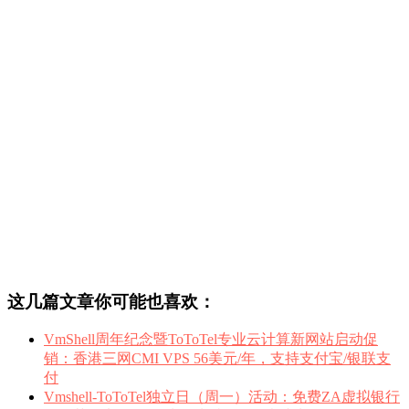
这几篇文章你可能也喜欢：
VmShell周年纪念暨ToToTel专业云计算新网站启动促
销：香港三网CMI VPS 56美元/年，支持支付宝/银联支
付
Vmshell-ToToTel独立日（周一）活动：免费ZA虚拟银行