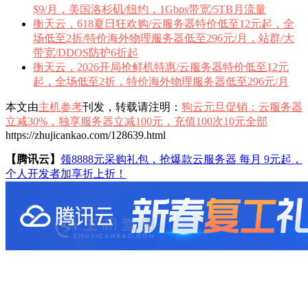
$9/月，美国洛杉矶/纽约，1Gbps带宽/5TB月流量
衡天云，618夏日狂欢购/云服务器特价低至12元起，全
场低至2折/特价海外物理服务器低至296元/月，站群/大
带宽/DDOS防护6折起
衡天云，2026开局抢鲜机特惠/云服务器特价低至12元
起，全场低至2折，特价海外物理服务器低至296元/月
本文由
主机参考
刊发，转载请注明：
狗云元旦促销：云服务器
立减30%，独享服务器立减100元，充值100次10元全部
https://zhujicankao.com/128639.html
【腾讯云】
领8888元采购礼包，抢爆款云服务器 每月 9元起，
个人开发者加享折上折！