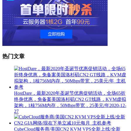
热门文章
HostDare，最新2020年圣诞节优惠促销活动，全场65折
终身优惠，免备案美国洛杉矶CN2 GT线路，KVM虚拟
架构，1核756M内存，50Mbps带宽，25美元/年
2020-12-
27
CubeCloud服务商/美国CN2 KVM VPS全新上线/全新