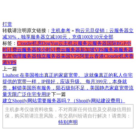
打赏
转载请注明原文链接：
主机参考
»
狗云元旦促销：云服务器立
减30%，独享服务器立减100元，充值100次10元全部
标签：
Cloudie机房
DogYun
云主机
云服务
云服务器
国际BGP
小
时计费云服务器
按小时计费云服务器
新加坡VPS
服务器
服务器
配置
物理服务器
独立服务器
美国VPS
阿里云
香港Cloudie机房
香
港VPS
上一篇
Lisahost 在美国推出真正的家庭宽带。 这就像真正的私人住宅
提供的宽带一样，IP很好，应该升级。 每月399元，本身就
贵，解锁美国所有服务，陨石级别不足，美国静态家庭宽带流
量无限广泛住宅专用IP
下一篇
建立Shopify网站需要服务器吗？（Shopify网站建设费用）
主机参考仅做资料收集，不对商家任何信息及交易做信用担
保，购买前请注意风险，有交易纠纷请自行解决！请查阅：
特别声明