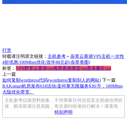
打赏
转载请注明原文链接：
主机参考
»
杂草云香港VPS主机一次性
4折优惠/100Mbps优化/首年88元起(杂草香图)
标签：
VPS
野草云
香港vps推荐
香港便宜vps
香港廉价vps
上一篇
如何复制wordpress代码(wordpress复制别人的网站)
下一篇
RAKsmart机房发布618活动:圣何塞无限服务$30/月，100Mbps
大陆优化带宽。
主机参考仅做资料收集，不对商家任何信息及交易做信用担
保，购买前请注意风险，有交易纠纷请自行解决！请查阅：
特别声明