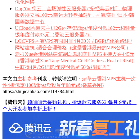
优化网络
DogYun狗云，全场弹性云服务器7折/经典云8折，物理
服务器立减100元/幸运大转盘抽5折，香港/美国/日本/韩
国等数据中心
UCloud香港云主机2G内存/3Mbps/年度付款182元和轻量
级年度付款93元（香港云服务器2）
LOCVPS香港VPS有限时间4月30％ / BGP优化的路线 /
网站建筑 /适合合理价格（这是香港最好的VPS公司）
老挝Xue香港网站建筑副总裁和美国VPS主持人在445元
（香港老挝Xue Tang Medical Cold Coldress Real of Real）
中获得4月/2G记忆/年度付款的50％折扣吗？
本文由
主机参考
刊发，转载请注明：
杂草云香港VPS主机一次
性4折优惠/100Mbps优化/首年88元起(杂草香图)
https://zhujicankao.com/119784.html
【腾讯云】
领8888元采购礼包，抢爆款云服务器 每月 9元起，
个人开发者加享折上折！