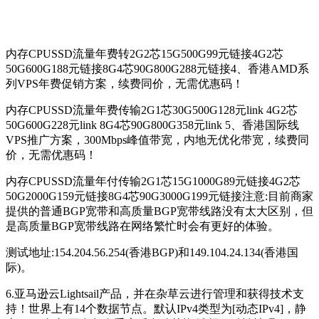
内存CPUSSD流量年费转2G2芯15G500G99元链接4G2芯
50G600G188元链接8G4芯90G800G288元链接4、香港AMD系
列VPS年费促销方案，续费同价，无需优惠码！
内存CPUSSD流量年费传输2G1芯30G500G128元link 4G2芯
50G600G228元link 8G4芯90G800G358元link 5、香港国际线
VPS推广方案，300Mbps峰值带宽，内地无优化带宽，续费同
价，无需优惠码！
内存CPUSSD流量年付传输2G1芯15G1000G89元链接4G2芯
50G2000G159元链接8G4芯90G3000G199元链接注意:目前商家
提供的普通BGP宽带和高质量BGP宽带线路没有太大区别，但
是高质量BGP宽带线路在网络繁忙时会有更好的体验。
测试地址:154.204.56.254(香港BGP)和149.104.24.134(香港国
际)。
6.亚马逊云Lightsail产品，并在杂草云进行管理和获得技术支
持！世界上有14个数据节点。默认IPv4类型为[动态IPv4]，静