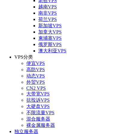
老挝VPS
越南VPS
南非VPS
荷兰VPS
新加坡VPS
加拿大VPS
柬埔寨VPS
俄罗斯VPS
澳大利亚VPS
VPS分类
便宜VPS
高防VPS
动态VPS
外贸VPS
CN2 VPS
大带宽VPS
抗投诉VPS
大硬盘VPS
不限流量VPS
混合服务器
裸金属服务器
独立服务器