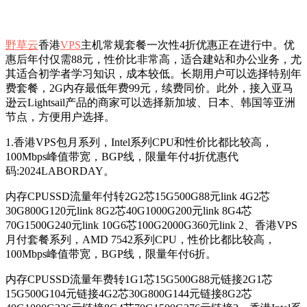
野草云
香港
VPS
主机常规套餐一次性4折优惠正在进行中。优
惠后年付仅需88元，性价比非常高，适合建站和办公业务，尤
其适合初学者学习知识，成本较低。长期用户可以选择特别年
费套餐，2G内存最低年费99元，续费同价。此外，接入亚马
逊云Lightsail产品的商家可以选择新加坡、日本、韩国等亚洲
节点，方便用户选择。
1.香港VPS包月系列，Intel系列CPU和性价比都比较高，
100Mbps峰值带宽，BGP线，限量年付4折优惠代
码:2024LABORDAY。
内存CPUSSD流量年付转2G2芯15G500G88元link 4G2芯
30G800G120元link 8G2芯40G1000G200元link 8G4芯
70G1500G240元link 10G6芯100G2000G360元link 2、香港VPS
月付套餐系列，AMD 7542系列CPU，性价比都比较高，
100Mbps峰值带宽，BGP线，限量年付6折。
内存CPUSSD流量年费转1G1芯15G500G88元链接2G1芯
15G500G104元链接4G2芯30G800G144元链接8G2芯