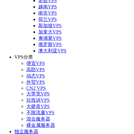
老挝VPS
越南VPS
南非VPS
荷兰VPS
新加坡VPS
加拿大VPS
柬埔寨VPS
俄罗斯VPS
澳大利亚VPS
VPS分类
便宜VPS
高防VPS
动态VPS
外贸VPS
CN2 VPS
大带宽VPS
抗投诉VPS
大硬盘VPS
不限流量VPS
混合服务器
裸金属服务器
独立服务器