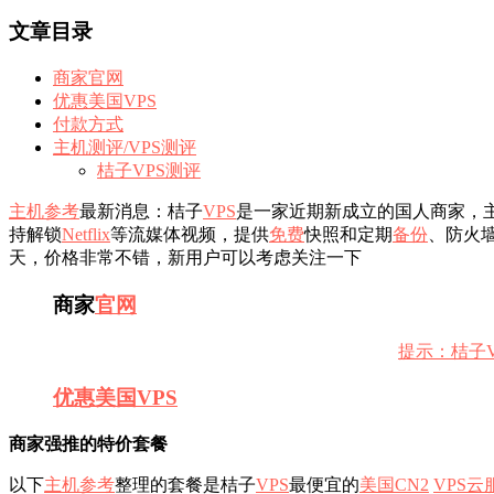
文章目录
商家官网
优惠美国VPS
付款方式
主机测评/VPS测评
桔子VPS测评
主机参考
最新消息：桔子
VPS
是一家近期新成立的国人商家，
持解锁
Netflix
等流媒体视频，提供
免费
快照和定期
备份
、防火
天，价格非常不错，新用户可以考虑关注一下
商家
官网
提示：桔子
优惠
美国VPS
商家强推的特价套餐
以下
主机参考
整理的套餐是桔子
VPS
最便宜的
美国CN2
VPS
云