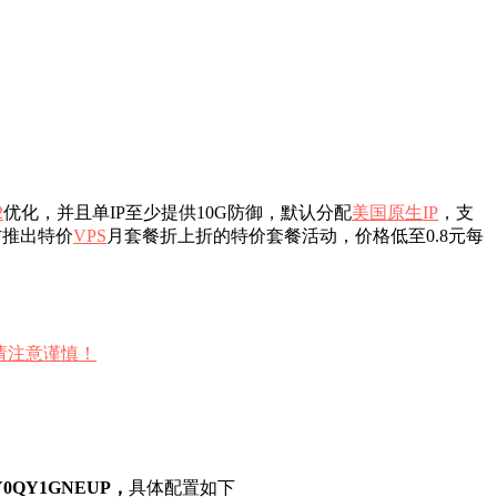
2
优化，并且单IP至少提供10G防御，默认分配
美国原生IP
，支
方推出特价
VPS
月套餐折上折的特价套餐活动，价格低至0.8元每
请注意谨慎！
Y0QY1GNEUP
，
具体配置如下