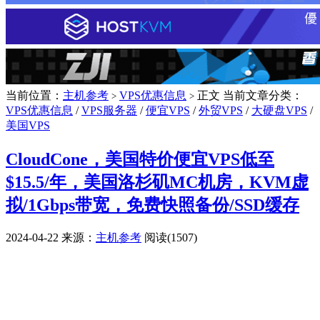
当前位置：
主机参考
VPS优惠信息
正文
当前文章分类：
>
>
VPS优惠信息
/
VPS服务器
/
便宜VPS
/
外贸VPS
/
大硬盘VPS
/
美国VPS
CloudCone，美国特价便宜VPS低至
$15.5/年，美国洛杉矶MC机房，KVM虚
拟/1Gbps带宽，免费快照备份/SSD缓存
2024-04-22
来源：
主机参考
阅读(1507)
广告赞助