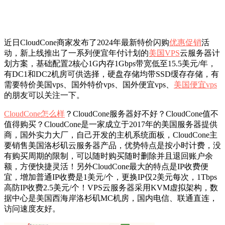
近日CloudCone商家发布了2024年最新特价闪购
优惠促销
活
动，新上线推出了一系列便宜年付计划的
美国VPS
云服务器计
划方案，基础配置2核心1G内存1Gbps带宽低至15.5美元/年，
有DC1和DC2机房可供选择，硬盘存储均带SSD缓存存储，有
需要特价美国vps、国外特价vps、国外便宜vps、
美国便宜vps
的朋友可以关注一下。
CloudCone怎么样
？CloudCone服务器好不好？CloudCone值不
值得购买？CloudCone是一家成立于2017年的美国服务器提供
商，国外实力大厂，自己开发的主机系统面板，CloudCone主
要销售美国洛杉矶云服务器产品，优势特点是按小时计费，没
有购买周期的限制，可以随时购买随时删除并且退回账户余
额，方便快捷灵活！另外CloudCone最大的特点是IP收费便
宜，增加普通IP收费是1美元/个，更换IP仅2美元每次，1Tbps
高防IP收费2.5美元/个！VPS云服务器采用KVM虚拟架构，数
据中心是美国西海岸洛杉矶MC机房，国内电信、联通直连，
访问速度友好。