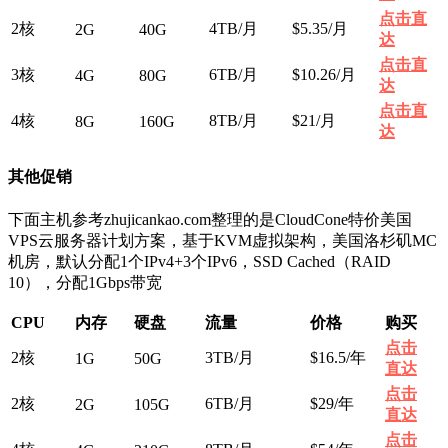
点击直
2核
4TB/月
$5.35/月
2G
40G
达
点击直
3核
6TB/月
$10.26/月
4G
80G
达
点击直
4核
8TB/月
$21/月
8G
160G
达
其他促销
下面主机参考zhujicankao.com整理的是CloudCone特价美国
VPS云服务器计划方案，基于KVM虚拟架构，美国洛杉矶MC
机房，默认分配1个IPv4+3个IPv6，SSD Cached（RAID
10），分配1Gbps带宽
CPU
内存
硬盘
流量
价格
购买
点击
2核
3TB/月
$16.5/年
1G
50G
直达
点击
2核
6TB/月
$29/年
2G
105G
直达
点击