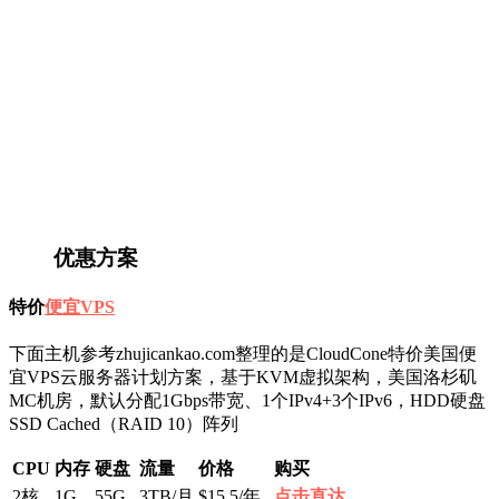
优惠方案
特价
便宜VPS
下面主机参考zhujicankao.com整理的是CloudCone特价美国便
宜VPS云服务器计划方案，基于KVM虚拟架构，美国洛杉矶
MC机房，默认分配1Gbps带宽、1个IPv4+3个IPv6，HDD硬盘
SSD Cached（RAID 10）阵列
CPU
内存
硬盘
流量
价格
购买
2核
1G
55G
3TB/月
$15.5/年
点击直达