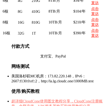
4核
8TB/月
$54/年
4G
210G
直达
点击
6核
8TB/月
$104/年
8G
410G
直达
点击
8核
10TB/月
$210/年
16G
810G
直达
点击
16核
10TB/月
$390/年
32G
1T
直达
付款方式
支付宝、PayPal
网络测试
美国洛杉矶MC机房：173.82.220.148，IPv6：
2607:f130:0:ef::2，http://la.lg.cloudc.one/1000MB.test
使用/购买教程
超详细CloudCone使用图文教程分享，CloudCone注册账