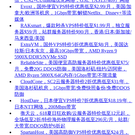
倍，CN2+CUII高端优化网络，GSL（AS137409）网络
Evoxt，国外便宜VPS特价优惠低至$2.99/月，美国/加
拿大/欧洲等机房，1Gbps带宽/解锁Netflix、Disney+等流
媒体
RAKsmart，爆款秒杀VPS特价低至$1.99/月，独立服
务器$59/月，站群服务器特价$90/月，香港/日本/新加坡/
马来西亚/美国
ExtraVM，国外VPS特价5折优惠低至$8/月，美国达
拉斯/日本东京，最高10Gbps带宽，AMD Ryzen 9
5900X/DDR5/NVMe SSD
ReliableSite，美国便宜高防服务器特价优惠低至$75/
月，免费20G DDOS防御，美国洛杉矶/纽约/迈阿密，
AMD Ryzen 5800X/64G内存/1Gbps带宽/不限流量
CloudCone，SC2云服务器特价2折优惠低至$31/年，
美国洛杉矶机房，1Gbps带宽/免费快照备份/免费DDOS
防御
HostDare，日本便宜VPS特价7折优惠低至$18.19/年，
日本NTT网络，200Mbps带宽
衡天云，618夏日狂欢购/云服务器特价低至12元起，
全场低至2折/特价海外物理服务器低至296元/月，站群/
大带宽/DDOS防护6折起
SpartanHost，美国高防御VPS特价优惠低至$24/月，