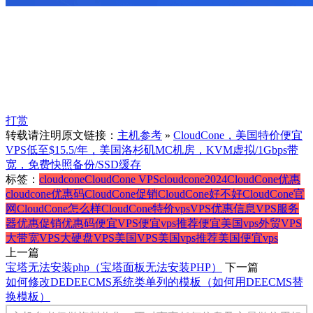
打赏
转载请注明原文链接：
主机参考
»
CloudCone，美国特价便宜
VPS低至$15.5/年，美国洛杉矶MC机房，KVM虚拟/1Gbps带
宽，免费快照备份/SSD缓存
标签：
cloudcone
CloudCone VPS
cloudcone2024
CloudCone优惠
cloudcone优惠码
CloudCone促销
CloudCone好不好
CloudCone官
网
CloudCone怎么样
CloudCone特价vps
VPS优惠信息
VPS服务
器
优惠促销
优惠码
便宜VPS
便宜vps推荐
便宜美国vps
外贸VPS
大带宽VPS
大硬盘VPS
美国VPS
美国vps推荐
美国便宜vps
上一篇
宝塔无法安装php（宝塔面板无法安装PHP）
下一篇
如何修改DEDEECMS系统类单列的模板（如何用DEECMS替
换模板）