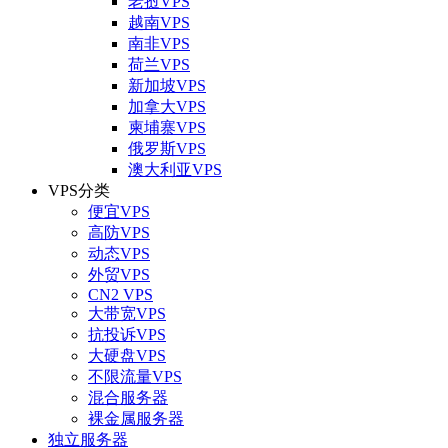
老挝VPS
越南VPS
南非VPS
荷兰VPS
新加坡VPS
加拿大VPS
柬埔寨VPS
俄罗斯VPS
澳大利亚VPS
VPS分类
便宜VPS
高防VPS
动态VPS
外贸VPS
CN2 VPS
大带宽VPS
抗投诉VPS
大硬盘VPS
不限流量VPS
混合服务器
裸金属服务器
独立服务器