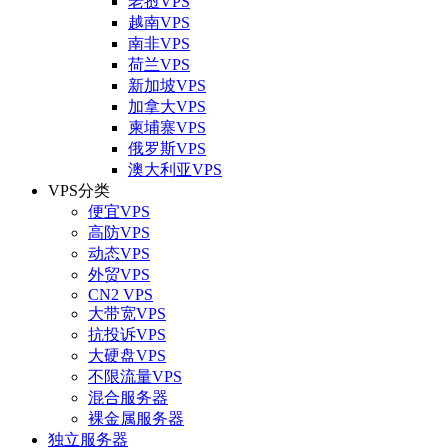
老挝VPS
越南VPS
南非VPS
荷兰VPS
新加坡VPS
加拿大VPS
柬埔寨VPS
俄罗斯VPS
澳大利亚VPS
VPS分类
便宜VPS
高防VPS
动态VPS
外贸VPS
CN2 VPS
大带宽VPS
抗投诉VPS
大硬盘VPS
不限流量VPS
混合服务器
裸金属服务器
独立服务器