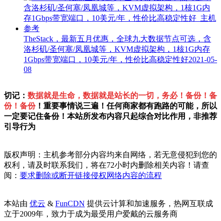
TheStack，最新五月优惠，全球九大数据节点可选，含
洛杉矶/圣何塞/凤凰城等，KVM虚拟架构，1核1G内存
1Gbps带宽端口，10美元/年，性价比高稳定性好
2021-05-
08
切记：
数据就是生命，数据就是站长的一切，务必！备份！备
份！备份
！重要事情说三遍！任何商家都有跑路的可能，所以
一定要记住备份！本站所发布内容只起综合对比作用，非推荐
引导行为
版权声明：主机参考部分内容均来自网络，若无意侵犯到您的
权利，请及时联系我们，将在72小时内删除相关内容！请查
阅：
要求删除或断开链接侵权网络内容的流程
本站由
优云
&
FunCDN
提供云计算和加速服务，热网互联成
立于2009年，致力于成为最受用户爱戴的云服务商