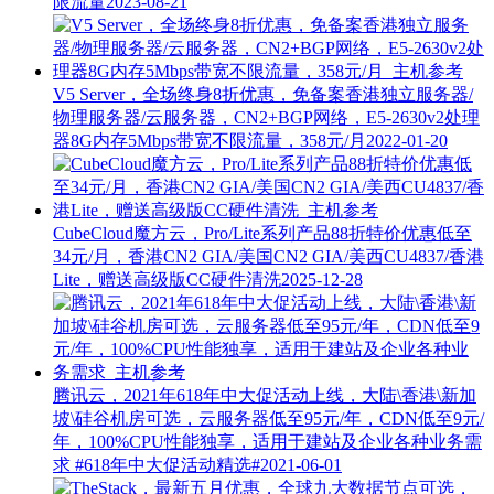
限流量
2023-08-21
V5 Server，全场终身8折优惠，免备案香港独立服务器/
物理服务器/云服务器，CN2+BGP网络，E5-2630v2处理
器8G内存5Mbps带宽不限流量，358元/月
2022-01-20
CubeCloud魔方云，Pro/Lite系列产品88折特价优惠低至
34元/月，香港CN2 GIA/美国CN2 GIA/美西CU4837/香港
Lite，赠送高级版CC硬件清洗
2025-12-28
腾讯云，2021年618年中大促活动上线，大陆\香港\新加
坡\硅谷机房可选，云服务器低至95元/年，CDN低至9元/
年，100%CPU性能独享，适用于建站及企业各种业务需
求
#618年中大促活动精选#
2021-06-01