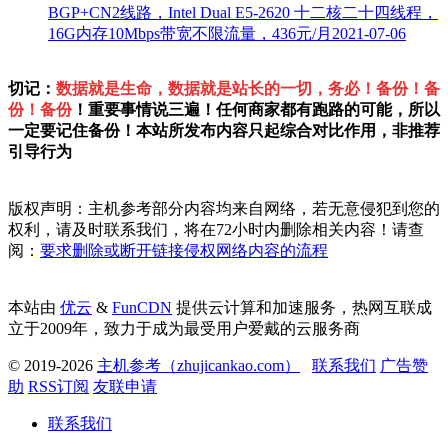
BGP+CN2线路，Intel Dual E5-2620 十二核二十四线程，
16G内存10Mbps带宽不限流量，436元/月
2021-07-06
切记：
数据就是生命，数据就是站长的一切，务必！备份！备
份！备份
！重要事情说三遍！任何商家都有跑路的可能，所以
一定要记住备份！本站所发布内容只起综合对比作用，非推荐
引导行为
版权声明：主机参考部分内容均来自网络，若无意侵犯到您的
权利，请及时联系我们，将在72小时内删除相关内容！请查
阅：
要求删除或断开链接侵权网络内容的流程
本站由
优云
&
FunCDN
提供云计算和加速服务，热网互联成
立于2009年，致力于成为最受用户爱戴的云服务商
© 2019-2026
主机参考（zhujicankao.com）
联系我们
广告赞
助
RSS订阅
友联申请
联系我们