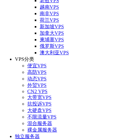
老挝VPS
越南VPS
南非VPS
荷兰VPS
新加坡VPS
加拿大VPS
柬埔寨VPS
俄罗斯VPS
澳大利亚VPS
VPS分类
便宜VPS
高防VPS
动态VPS
外贸VPS
CN2 VPS
大带宽VPS
抗投诉VPS
大硬盘VPS
不限流量VPS
混合服务器
裸金属服务器
独立服务器