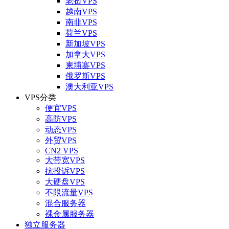
老挝VPS
越南VPS
南非VPS
荷兰VPS
新加坡VPS
加拿大VPS
柬埔寨VPS
俄罗斯VPS
澳大利亚VPS
VPS分类
便宜VPS
高防VPS
动态VPS
外贸VPS
CN2 VPS
大带宽VPS
抗投诉VPS
大硬盘VPS
不限流量VPS
混合服务器
裸金属服务器
独立服务器