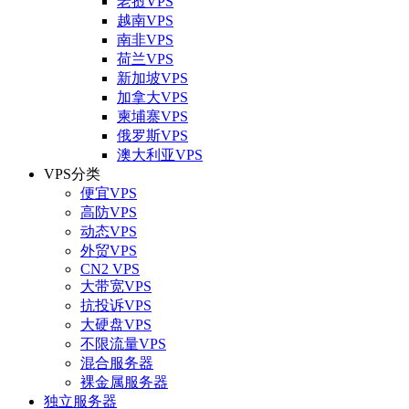
老挝VPS
越南VPS
南非VPS
荷兰VPS
新加坡VPS
加拿大VPS
柬埔寨VPS
俄罗斯VPS
澳大利亚VPS
VPS分类
便宜VPS
高防VPS
动态VPS
外贸VPS
CN2 VPS
大带宽VPS
抗投诉VPS
大硬盘VPS
不限流量VPS
混合服务器
裸金属服务器
独立服务器