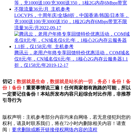
LOCVPS，十周年庆/全场8折，中国香港/韩国/日本等，
充1000送100/充3000送350，1核2G内存6Mbps带宽不限
流量36元/月
2022-09-17
腾讯云，老用户年终专享回馈特价优惠活动，COM域名
仅8元/年，CN域名仅6元/年，1核心2G内存云服务器1.1
折，仅158元/年
2019-12-17
切记：
数据就是生命，数据就是站长的一切，务必！备份！备
份！备份
！重要事情说三遍！任何商家都有跑路的可能，所以
一定要记住备份！本站所发布内容只起综合对比作用，非推荐
引导行为
版权声明：主机参考部分内容均来自网络，若无意侵犯到您的
权利，请及时联系我们，将在72小时内删除相关内容！请查
阅：
要求删除或断开链接侵权网络内容的流程