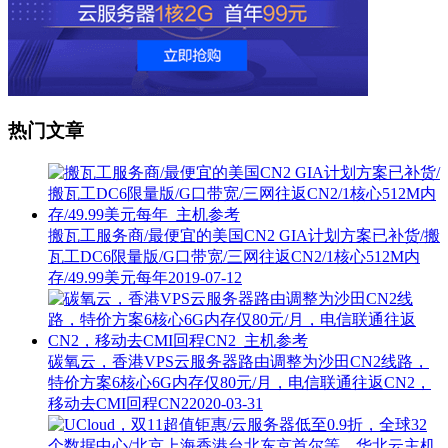
热门文章
搬瓦工服务商/最便宜的美国CN2 GIA计划方案已补货/搬
瓦工DC6限量版/G口带宽/三网往返CN2/1核心512M内
存/49.99美元每年
2019-07-12
碳氧云，香港VPS云服务器路由调整为沙田CN2线路，
特价方案6核心6G内存仅80元/月，电信联通往返CN2，
移动去CMI回程CN2
2020-03-31