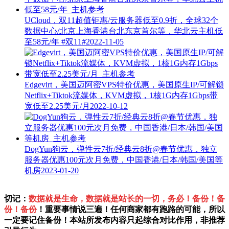
UCloud，双11超值钜惠/云服务器低至0.9折，全球32个
数据中心/北京上海香港台北东京首尔等，华北云主机低
至58元/年
#双11#
2022-11-05
Edgevirt，美国迈阿密VPS特价优惠，美国原生IP/可解锁
Netflix+Tiktok流媒体，KVM虚拟，1核1G内存1Gbps带
宽低至2.25美元/月
2022-10-12
DogYun狗云，弹性云7折/经典云8折@春节优惠，独立
服务器优惠100元次月免费，中国香港/日本/韩国/美国等
机房
2023-01-20
切记：
数据就是生命，数据就是站长的一切，务必！备份！备
份！备份
！重要事情说三遍！任何商家都有跑路的可能，所以
一定要记住备份！本站所发布内容只起综合对比作用，非推荐