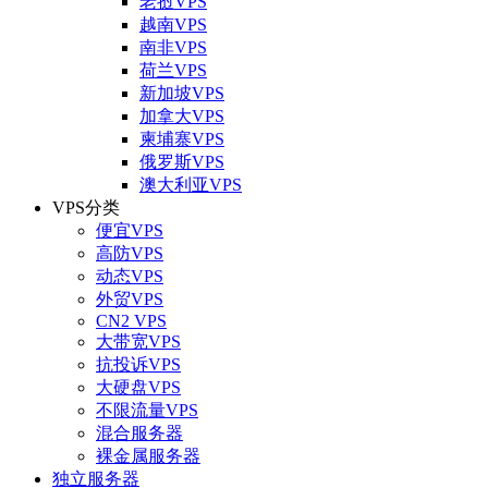
老挝VPS
越南VPS
南非VPS
荷兰VPS
新加坡VPS
加拿大VPS
柬埔寨VPS
俄罗斯VPS
澳大利亚VPS
VPS分类
便宜VPS
高防VPS
动态VPS
外贸VPS
CN2 VPS
大带宽VPS
抗投诉VPS
大硬盘VPS
不限流量VPS
混合服务器
裸金属服务器
独立服务器