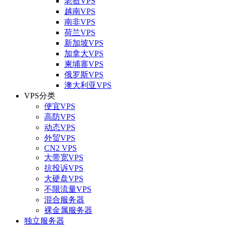
老挝VPS
越南VPS
南非VPS
荷兰VPS
新加坡VPS
加拿大VPS
柬埔寨VPS
俄罗斯VPS
澳大利亚VPS
VPS分类
便宜VPS
高防VPS
动态VPS
外贸VPS
CN2 VPS
大带宽VPS
抗投诉VPS
大硬盘VPS
不限流量VPS
混合服务器
裸金属服务器
独立服务器