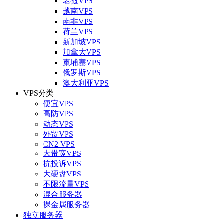
老挝VPS
越南VPS
南非VPS
荷兰VPS
新加坡VPS
加拿大VPS
柬埔寨VPS
俄罗斯VPS
澳大利亚VPS
VPS分类
便宜VPS
高防VPS
动态VPS
外贸VPS
CN2 VPS
大带宽VPS
抗投诉VPS
大硬盘VPS
不限流量VPS
混合服务器
裸金属服务器
独立服务器