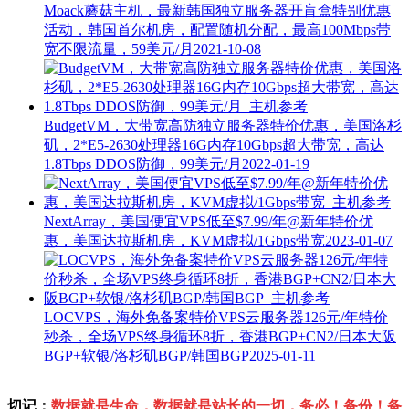
Moack蘑菇主机，最新韩国独立服务器开盲盒特别优惠
活动，韩国首尔机房，配置随机分配，最高100Mbps带
宽不限流量，59美元/月
2021-10-08
BudgetVM，大带宽高防独立服务器特价优惠，美国洛杉
矶，2*E5-2630处理器16G内存10Gbps超大带宽，高达
1.8Tbps DDOS防御，99美元/月
2022-01-19
NextArray，美国便宜VPS低至$7.99/年@新年特价优
惠，美国达拉斯机房，KVM虚拟/1Gbps带宽
2023-01-07
LOCVPS，海外免备案特价VPS云服务器126元/年特价
秒杀，全场VPS终身循环8折，香港BGP+CN2/日本大阪
BGP+软银/洛杉矶BGP/韩国BGP
2025-01-11
切记：
数据就是生命，数据就是站长的一切，务必！备份！备