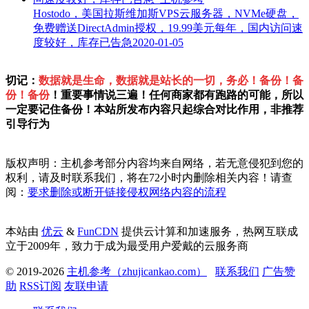
Hostodo，美国拉斯维加斯VPS云服务器，NVMe硬盘，
免费赠送DirectAdmin授权，19.99美元每年，国内访问速
度较好，库存已告急
2020-01-05
切记：
数据就是生命，数据就是站长的一切，务必！备份！备
份！备份
！重要事情说三遍！任何商家都有跑路的可能，所以
一定要记住备份！本站所发布内容只起综合对比作用，非推荐
引导行为
版权声明：主机参考部分内容均来自网络，若无意侵犯到您的
权利，请及时联系我们，将在72小时内删除相关内容！请查
阅：
要求删除或断开链接侵权网络内容的流程
本站由
优云
&
FunCDN
提供云计算和加速服务，热网互联成
立于2009年，致力于成为最受用户爱戴的云服务商
© 2019-2026
主机参考（zhujicankao.com）
联系我们
广告赞
助
RSS订阅
友联申请