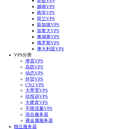
老挝VPS
越南VPS
南非VPS
荷兰VPS
新加坡VPS
加拿大VPS
柬埔寨VPS
俄罗斯VPS
澳大利亚VPS
VPS分类
便宜VPS
高防VPS
动态VPS
外贸VPS
CN2 VPS
大带宽VPS
抗投诉VPS
大硬盘VPS
不限流量VPS
混合服务器
裸金属服务器
独立服务器