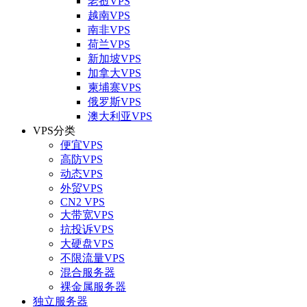
老挝VPS
越南VPS
南非VPS
荷兰VPS
新加坡VPS
加拿大VPS
柬埔寨VPS
俄罗斯VPS
澳大利亚VPS
VPS分类
便宜VPS
高防VPS
动态VPS
外贸VPS
CN2 VPS
大带宽VPS
抗投诉VPS
大硬盘VPS
不限流量VPS
混合服务器
裸金属服务器
独立服务器