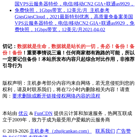
GigsGigsCloud，2021最新特别优惠，高质量免备案美国
VPS云服务器特价，电信/移动CN2 GIA+联通as9929，免
费快照，1Gbps带宽，12美元/月
2021-04-02
切记：
数据就是生命，数据就是站长的一切，务必！备份！备
份！备份
！重要事情说三遍！任何商家都有跑路的可能，所以
一定要记住备份！本站所发布内容只起综合对比作用，非推荐
引导行为
版权声明：主机参考部分内容均来自网络，若无意侵犯到您的
权利，请及时联系我们，将在72小时内删除相关内容！请查
阅：
要求删除或断开链接侵权网络内容的流程
本站由
优云
&
FunCDN
提供云计算和加速服务，热网互联成
立于2009年，致力于成为最受用户爱戴的云服务商
© 2019-2026
主机参考（zhujicankao.com）
联系我们
广告赞