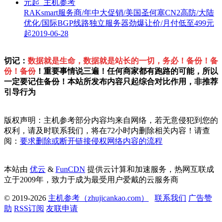
RAKsmart服务商/年中大促销/美国圣何塞CN2高防/大陆
优化/国际BGP线路独立服务器劲爆让价/月付低至499元
起
2019-06-28
切记：
数据就是生命，数据就是站长的一切，务必！备份！备
份！备份
！重要事情说三遍！任何商家都有跑路的可能，所以
一定要记住备份！本站所发布内容只起综合对比作用，非推荐
引导行为
版权声明：主机参考部分内容均来自网络，若无意侵犯到您的
权利，请及时联系我们，将在72小时内删除相关内容！请查
阅：
要求删除或断开链接侵权网络内容的流程
本站由
优云
&
FunCDN
提供云计算和加速服务，热网互联成
立于2009年，致力于成为最受用户爱戴的云服务商
© 2019-2026
主机参考（zhujicankao.com）
联系我们
广告赞
助
RSS订阅
友联申请