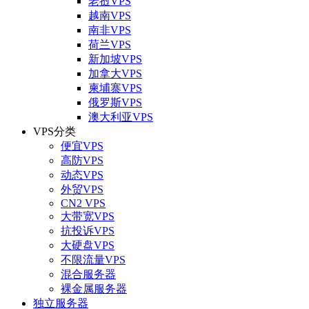
老挝VPS
越南VPS
南非VPS
荷兰VPS
新加坡VPS
加拿大VPS
柬埔寨VPS
俄罗斯VPS
澳大利亚VPS
VPS分类
便宜VPS
高防VPS
动态VPS
外贸VPS
CN2 VPS
大带宽VPS
抗投诉VPS
大硬盘VPS
不限流量VPS
混合服务器
裸金属服务器
独立服务器