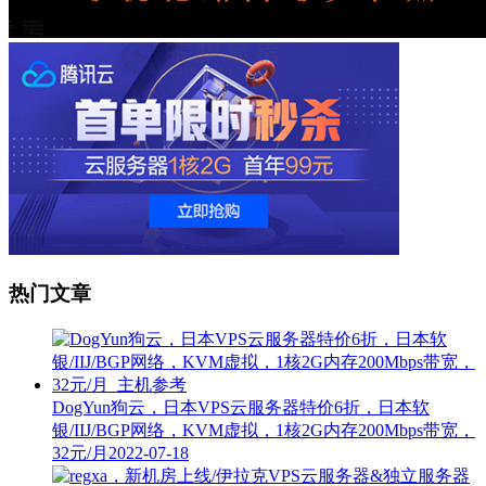
热门文章
DogYun狗云，日本VPS云服务器特价6折，日本软
银/IIJ/BGP网络，KVM虚拟，1核2G内存200Mbps带宽，
32元/月
2022-07-18