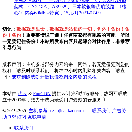
主机云HostYun，全场云产品9折优惠，KVM/XEN虚拟
架构，CN2 GIA、AS9929、日本软银等优质线路，1核
心1G内存60Mbps带宽，15元/月
2021-07-09
切记：
数据就是生命，数据就是站长的一切，务必！备份！备
份！备份
！重要事情说三遍！任何商家都有跑路的可能，所以
一定要记住备份！本站所发布内容只起综合对比作用，非推荐
引导行为
版权声明：主机参考部分内容均来自网络，若无意侵犯到您的
权利，请及时联系我们，将在72小时内删除相关内容！请查
阅：
要求删除或断开链接侵权网络内容的流程
本站由
优云
&
FunCDN
提供云计算和加速服务，热网互联成
立于2009年，致力于成为最受用户爱戴的云服务商
© 2019-2026
主机参考（zhujicankao.com）
联系我们
广告赞
助
RSS订阅
友联申请
联系我们