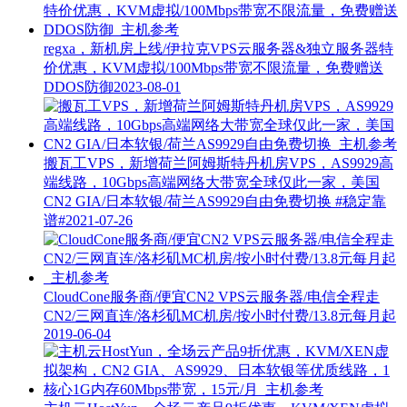
regxa，新机房上线/伊拉克VPS云服务器&独立服务器特
价优惠，KVM虚拟/100Mbps带宽不限流量，免费赠送
DDOS防御
2023-08-01
搬瓦工VPS，新增荷兰阿姆斯特丹机房VPS，AS9929高
端线路，10Gbps高端网络大带宽全球仅此一家，美国
CN2 GIA/日本软银/荷兰AS9929自由免费切换
#稳定靠
谱#
2021-07-26
CloudCone服务商/便宜CN2 VPS云服务器/电信全程走
CN2/三网直连/洛杉矶MC机房/按小时付费/13.8元每月起
2019-06-04