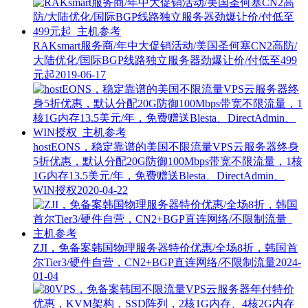
RAKsmart服务商/年中大促销活动/美国圣何塞CN2高防/
大陆优化/国际BGP线路独立服务器劲爆让价/付低至499
元起
2019-06-17
hostEONS，稳定靠谱的美国不限流量VPS云服务器终身
5折优惠，默认分配20G防御100Mbps带宽不限流量，1核
1G内存13.5美元/年，免费赠送Blesta、DirectAdmin、
WIN授权
2020-04-22
ZJI，免备案韩国物理服务器特价优惠/全场8折，韩国首
尔Tier3/硬件自营，CN2+BGP直连网络/不限制流量
2024-
01-04