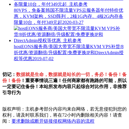
80VPS，免备案韩国不限流量VPS云服务器年付特价优
惠，KVM架构，SSD阵列，2核1G内存、4核2G内存各
限量10台，年付349元起
2020-03-27
hostEONS服务商/美国大带宽不限流量KVM VPS补货/8
折优惠/资源翻倍/升级配置/免费更换IP和DirectAdmin授
权等优惠
2019-07-02
切记：
数据就是生命，数据就是站长的一切，务必！备份！备
份！备份
！重要事情说三遍！任何商家都有跑路的可能，所以
一定要记住备份！本站所发布内容只起综合对比作用，非推荐
引导行为
版权声明：主机参考部分内容均来自网络，若无意侵犯到您的
权利，请及时联系我们，将在72小时内删除相关内容！请查
阅：
要求删除或断开链接侵权网络内容的流程