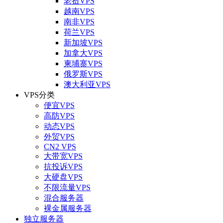
老挝VPS
越南VPS
南非VPS
荷兰VPS
新加坡VPS
加拿大VPS
柬埔寨VPS
俄罗斯VPS
澳大利亚VPS
VPS分类
便宜VPS
高防VPS
动态VPS
外贸VPS
CN2 VPS
大带宽VPS
抗投诉VPS
大硬盘VPS
不限流量VPS
混合服务器
裸金属服务器
独立服务器