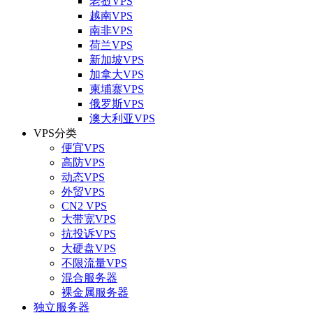
老挝VPS
越南VPS
南非VPS
荷兰VPS
新加坡VPS
加拿大VPS
柬埔寨VPS
俄罗斯VPS
澳大利亚VPS
VPS分类
便宜VPS
高防VPS
动态VPS
外贸VPS
CN2 VPS
大带宽VPS
抗投诉VPS
大硬盘VPS
不限流量VPS
混合服务器
裸金属服务器
独立服务器