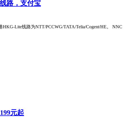
/HE线路，支付宝
路为NTT/PCCWG/TATA/Telia/Cogent/HE。 NNC
199元起