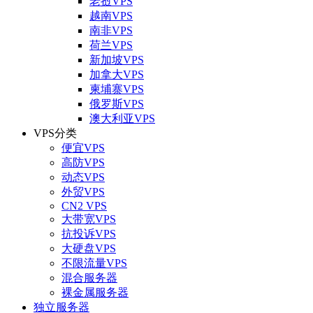
老挝VPS
越南VPS
南非VPS
荷兰VPS
新加坡VPS
加拿大VPS
柬埔寨VPS
俄罗斯VPS
澳大利亚VPS
VPS分类
便宜VPS
高防VPS
动态VPS
外贸VPS
CN2 VPS
大带宽VPS
抗投诉VPS
大硬盘VPS
不限流量VPS
混合服务器
裸金属服务器
独立服务器